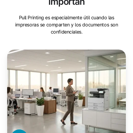
importan
Pull Printing es especialmente útil cuando las
impresoras se comparten y los documentos son
confidenciales.
Oficinas
y
sedes
corporativas