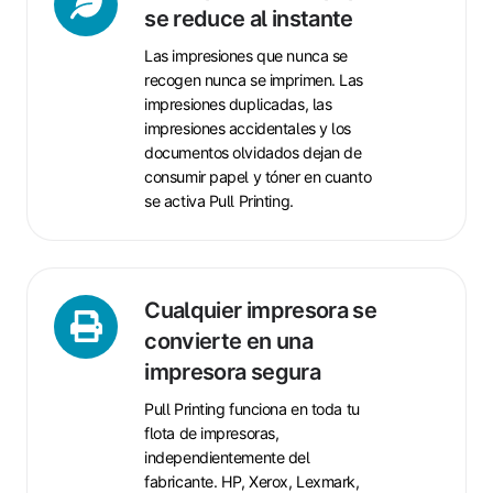
desperdicio
se reduce al instante
de
Las impresiones que nunca se
papel
recogen nunca se imprimen. Las
se
impresiones duplicadas, las
reduce
impresiones accidentales y los
al
documentos olvidados
dejan de
instante
consumir papel y tóner
en cuanto
se activa Pull Printing.
Cualquier
Cualquier impresora se
impresora
convierte en una
se
impresora segura
convierte
Pull Printing funciona en toda tu
en
flota de impresoras,
una
independientemente del
impresora
fabricante.
HP
,
Xerox
,
Lexmark
,
segura