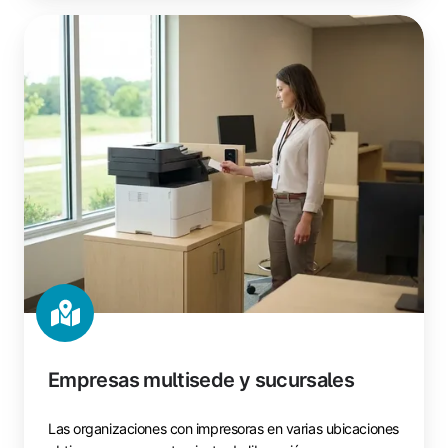
Empresas
multisede
y
sucursales
Empresas multisede y sucursales
Las organizaciones con impresoras en varias ubicaciones