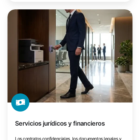
Servicios
jurídicos
y
financieros
Servicios jurídicos y financieros
Los contratos confidenciales, los documentos legales y