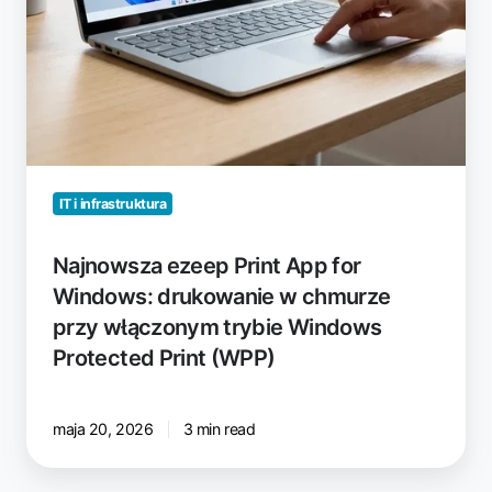
włączonym
trybie
Windows
Protected
Print
(WPP)
IT i infrastruktura
Najnowsza ezeep Print App for
Windows: drukowanie w chmurze
przy włączonym trybie Windows
Protected Print (WPP)
maja 20, 2026
3 min read