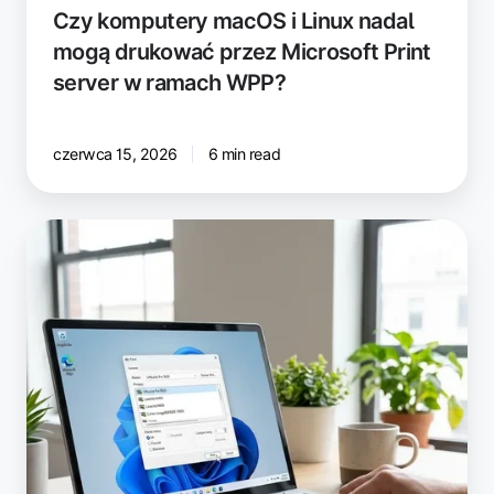
w
Czy komputery macOS i Linux nadal
ramach
mogą drukować przez Microsoft Print
WPP?
server w ramach WPP?
czerwca 15, 2026
6 min read
Najnowsza
ezeep
Print
App
for
Windows:
drukowanie
w
chmurze
przy