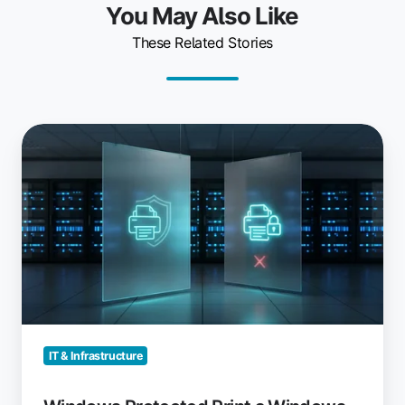
You May Also Like
These Related Stories
Windows
Protected
Print
a
Windows
Ready
Print:
co
się
zmieniło
IT & Infrastructure