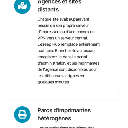
et
Agences et sites
sites
distants
distants
Chaque site avait auparavant
besoin de son propre serveur
d'impression ou d'une connexion
VPN vers un serveur central.
L'ezeep Hub remplace entièrement
tout cela. Branchez‑le au réseau,
enregistrez‑le dans le portail
d'administration, et les imprimantes
de l'agence sont disponibles pour
les utilisateurs assignés en
quelques minutes.
Parcs
d'imprimantes
Parcs d'imprimantes
hétérogènes
hétérogènes
Les organisations exploitant des