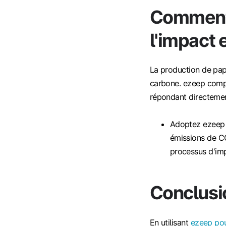
Comment
l'impact 
La production de pap
carbone. ezeep compe
répondant directemen
Adoptez ezeep 
émissions de CO
processus d'imp
Conclusi
En utilisant
ezeep pou