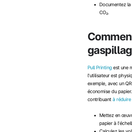
Documentez la 
CO₂.
Comment l
gaspillag
Pull Printing
est une m
l'utilisateur est phys
exemple, avec un QR c
économise du papier.
contribuant
à réduire
Mettez en œuvre
papier à l'échell
Calculez les vo