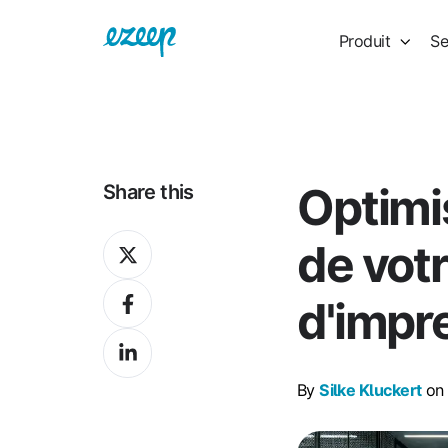
Produit
Se
Optimi
Share this
Share
de votr
on
Share
X
d'impr
on
Share
Facebook
on
By
Silke Kluckert
on 
LinkedIn