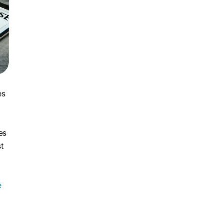
es
es
st
e