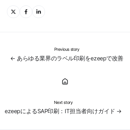
Share
Share
Share
on
on
on
X
Facebook
LinkedIn
Previous story
← あらゆる業界のラベル印刷をezeepで改善
Next story
ezeepによるSAP印刷：IT担当者向けガイド →