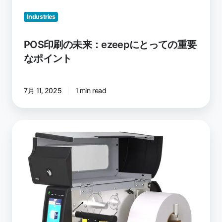
っ
て
Industries
の
重
POS印刷の未来：ezeepにとっての重要
要
なポイント
な
ポ
イ
7月 11, 2025
1 min read
ン
ト
ラ
イ
ナ
ー
レ
ス
印
刷：
廃