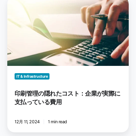
印
刷
管
理
の
隠
れ
た
コ
ス
ト：
IT & Infrastructure
企
業
印刷管理の隠れたコスト：企業が実際に
が
支払っている費用
実
際
に
12月 11, 2024
1 min read
支
払