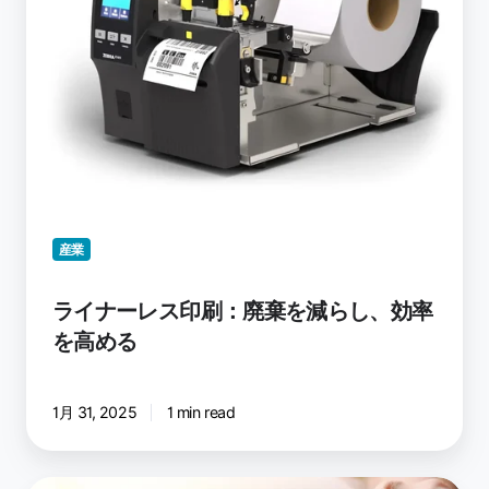
棄
を
減
ら
し、
効
率
を
高
産業
め
る
ライナーレス印刷：廃棄を減らし、効率
を高める
1月 31, 2025
1 min read