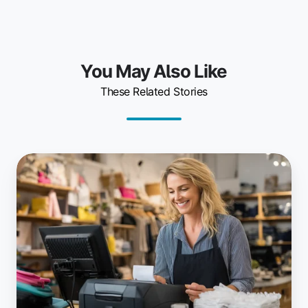
You May Also Like
These Related Stories
POS
印
刷
の
未
来：
ezeep
に
と