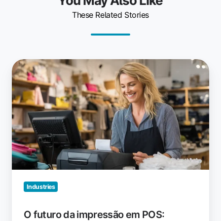
You May Also Like
These Related Stories
O
futuro
da
impressão
em
POS:
principais
conclusões
para
ezeep
Industries
O futuro da impressão em POS: