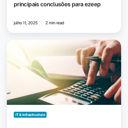
principais conclusões para ezeep
julho 11, 2025
2 min read
Custos
ocultos
no
gerenciamento
de
impressão:
o
que
as
empresas
realmente
IT & Infrastructure
pagam