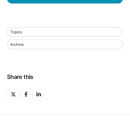
Topics
Archive
Share this
Share
Share
Share
on
on
on
X
Facebook
LinkedIn