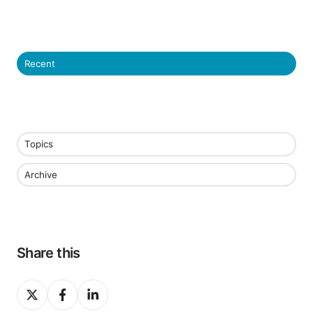
Recent
Topics
Archive
Share this
Share
Share
Share
on
on
on