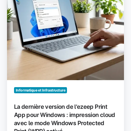
Print
App
pour
Windows
:
impression
cloud
avec
le
mode
Windows
Protected
Print
Informatique et Infrastructure
(WPP)
activé
La dernière version de l'ezeep Print
App pour Windows : impression cloud
avec le mode Windows Protected