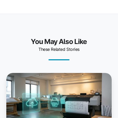
You May Also Like
These Related Stories
Les
traceurs
et
appareils
grand
format
fonctionneront-