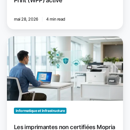
Print (WPP) activé
mai 28, 2026
4 min read
Les
imprimantes
non
certifiées
Mopria
cesseront-
elles
de
fonctionner
avec
WPP
Informatique et Infrastructure
?
Les imprimantes non certifiées Mopria