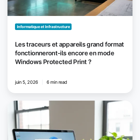
ils
encore
en
mode
Informatique et Infrastructure
Windows
Protected
Les traceurs et appareils grand format
Print
fonctionneront-ils encore en mode
?
Windows Protected Print ?
juin 5, 2026
6 min read
La
dernière
version
de
l'ezeep