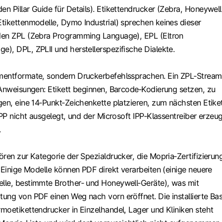
 Pillar Guide für Details). Etikettendrucker (Zebra, Honeywell
tikettenmodelle, Dymo Industrial) sprechen keines dieser
den ZPL (Zebra Programming Language), EPL (Eltron
), DPL, ZPLII und herstellerspezifische Dialekte.
mentformate, sondern Druckerbefehlssprachen. Ein ZPL‑Stream
 Anweisungen: Etikett beginnen, Barcode‑Kodierung setzen, zu
gen, eine 14‑Punkt‑Zeichenkette platzieren, zum nächsten Etike
IPP nicht ausgelegt, und der Microsoft IPP‑Klassentreiber erzeu
.
ren zur Kategorie der Spezialdrucker, die Mopria‑Zertifizierun
 Einige Modelle können PDF direkt verarbeiten (einige neuere
lle, bestimmte Brother‑ und Honeywell‑Geräte), was mit
ung von PDF einen Weg nach vorn eröffnet. Die installierte Bas
moetikettendrucker in Einzelhandel, Lager und Kliniken steht