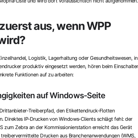
 Mopria‑Liste und wird dort voraussichtlich nicht aufgenommen.
t zuerst aus, wenn WPP
 wird?
nzelhandel, Logistik, Lagerhaltung oder Gesundheitswesen, in
ndrucker produktiv eingesetzt werden, hören beim Einschalte
rete Funktionen auf zu arbeiten:
ngigkeiten auf Windows‑Seite
Drittanbieter‑Treiberpfad, den Etikettendruck‑Flotten
n. Direktes IP‑Drucken von Windows‑Clients schlägt fehl: der
zum Zebra an der Kommissionierstation erreicht das Gerät
s treibervermittelte Drucken aus Branchenanwendungen (WMS,