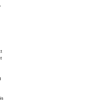
,
tt
gt
g
is