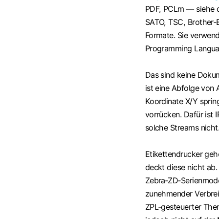
PDF, PCLm — siehe den
SATO, TSC, Brother‑E
Formate. Sie verwen
Programming Language
Das sind keine Doku
ist eine Abfolge von
Koordinate X/Y sprin
vorrücken. Dafür ist 
solche Streams nicht
Etikettendrucker gehö
deckt diese nicht ab.
Zebra‑ZD‑Serienmode
zunehmender Verbreit
ZPL‑gesteuerter Ther