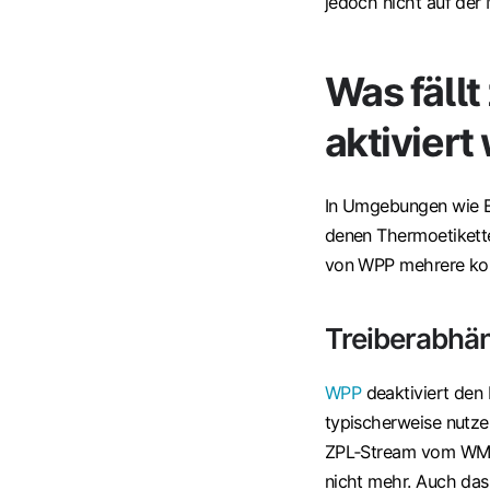
jedoch nicht auf der
Was fäll
aktiviert
In Umgebungen wie Ei
denen Thermoetikette
von WPP mehrere konk
Treiberabhä
WPP
deaktiviert den 
typischerweise nutze
ZPL‑Stream vom WMS 
nicht mehr. Auch da