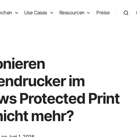
nchen
Use Cases
Ressourcen
Preise
onieren
tendrucker im
s Protected Print
icht mehr?
on Juni 1, 2026