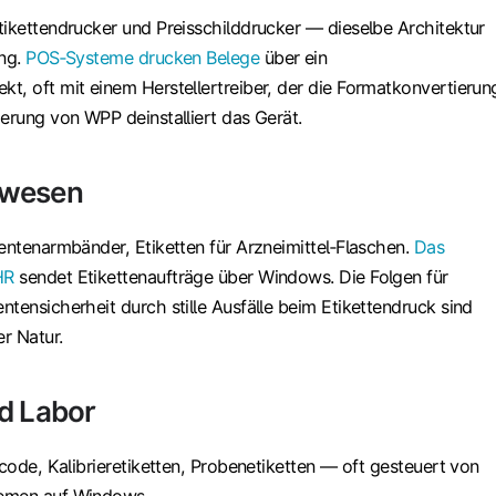
tikettendrucker und Preisschilddrucker — dieselbe Architektur
ung.
POS‑Systeme drucken Belege
über ein
t, oft mit einem Herstellertreiber, der die Formatkonvertierun
erung von WPP deinstalliert das Gerät.
swesen
entenarmbänder, Etiketten für Arzneimittel‑Flaschen.
Das
HR
sendet Etikettenaufträge über Windows. Die Folgen für
tensicherheit durch stille Ausfälle beim Etikettendruck sind
er Natur.
d Labor
rcode, Kalibrieretiketten, Probenetiketten — oft gesteuert von