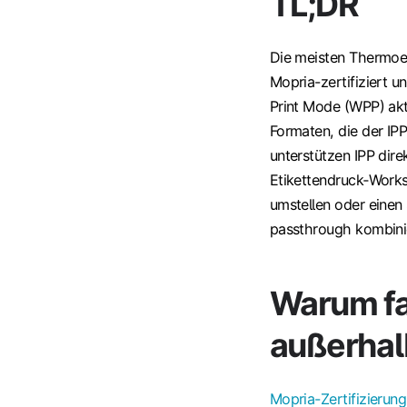
TL;DR
Die meisten Thermoet
Mopria-zertifiziert 
Print Mode (WPP) akt
Formaten, die der IPP
unterstützen IPP dire
Etikettendruck‑Works
umstellen oder einen
passthrough kombini
Warum fa
außerhal
Mopria-Zertifizierun