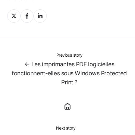
Share
Share
Share
on
on
on
X
Facebook
LinkedIn
Previous story
← Les imprimantes PDF logicielles
fonctionnent-elles sous Windows Protected
Print ?
Next story