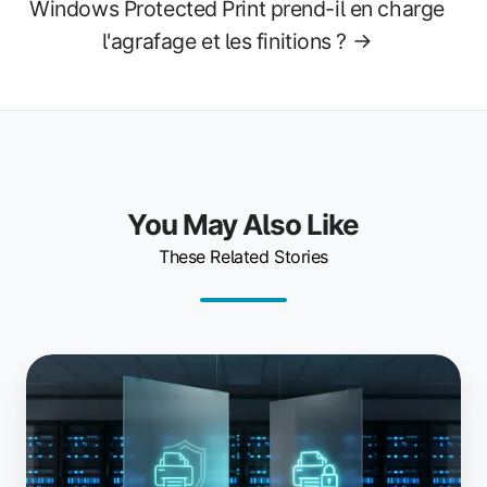
Windows Protected Print prend-il en charge
l'agrafage et les finitions ? →
You May Also Like
These Related Stories
Windows
Protected
Print
vs.
Windows