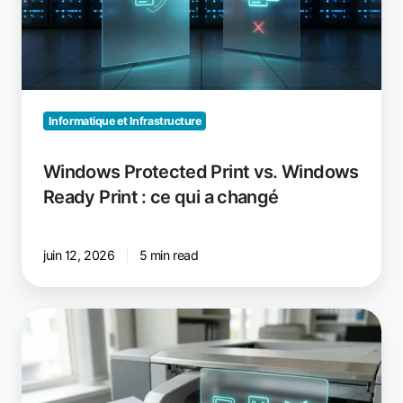
Ready
Print
:
ce
qui
a
Informatique et Infrastructure
changé
Windows Protected Print vs. Windows
Ready Print : ce qui a changé
juin 12, 2026
5 min read
Windows
Protected
Print
prend-