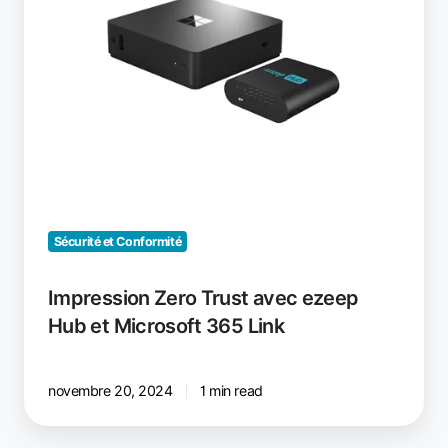
ezeep
Hub
et
Microsoft
365
Link
Sécurité et Conformité
Impression Zero Trust avec ezeep
Hub et Microsoft 365 Link
novembre 20, 2024
1 min read