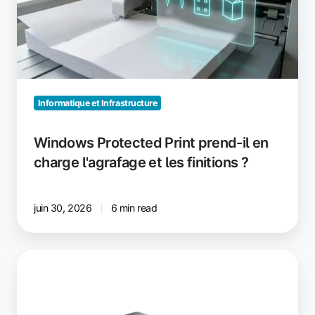
il
en
charge
l'agrafage
et
les
finitions ?
Informatique et Infrastructure
Windows Protected Print prend-il en
charge l'agrafage et les finitions ?
juin 30, 2026
6 min read
Impression
Zero
Trust
avec