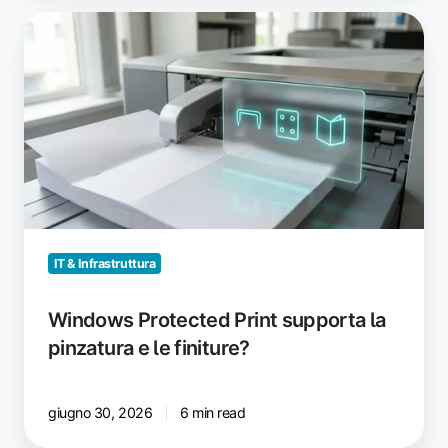
Windows
Protected
Print
supporta
la
pinzatura
e
le
finiture?
IT & Infrastruttura
Windows Protected Print supporta la
pinzatura e le finiture?
giugno 30, 2026
6 min read