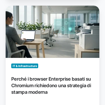
Perché
i
browser
Enterprise
basati
su
Chromium
richiedono
una
strategia
di
IT & Infrastructure
stampa
moderna
Perché i browser Enterprise basati su
Chromium richiedono una strategia di
stampa moderna