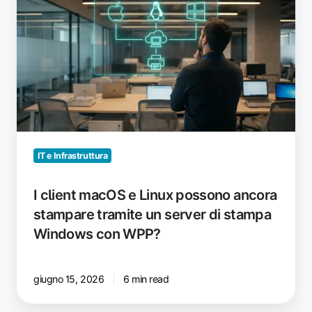
client
macOS
e
Linux
possono
ancora
stampare
tramite
un
server
IT e Infrastruttura
di
stampa
I client macOS e Linux possono ancora
Windows
stampare tramite un server di stampa
con
Windows con WPP?
WPP?
giugno 15, 2026
6 min read