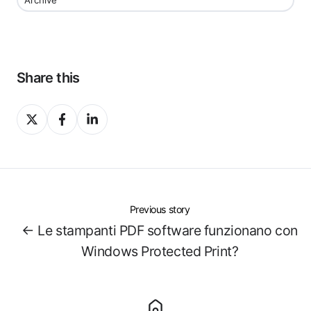
Archive
Share this
Share
Share
Share
on
on
on
X
Facebook
LinkedIn
Previous story
← Le stampanti PDF software funzionano con
Windows Protected Print?