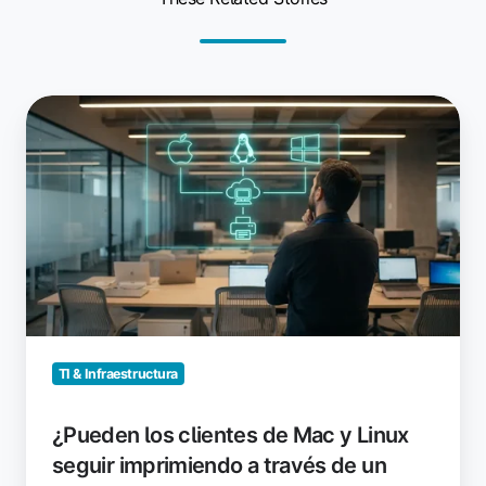
¿Pueden
los
clientes
de
Mac
y
Linux
seguir
imprimiendo
a
través
TI & Infraestructura
de
un
¿Pueden los clientes de Mac y Linux
servidor
seguir imprimiendo a través de un
de