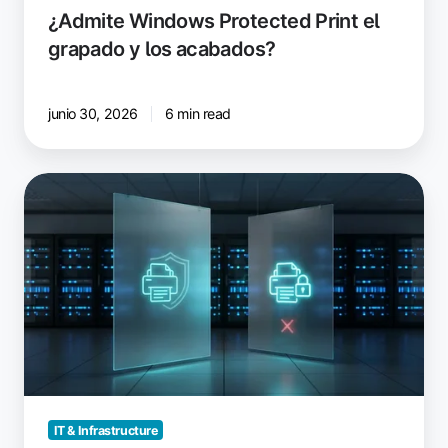
¿Admite Windows Protected Print el
grapado y los acabados?
junio 30, 2026
6 min read
Windows
Protected
Print
vs.
Windows
Ready
Print:
¿Qué
ha
cambiado?
IT & Infrastructure