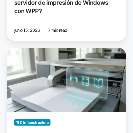
servidor de impresión de Windows
impresión
con WPP?
de
Windows
con
junio 15, 2026
7 min read
WPP?
¿Admite
Windows
Protected
Print
el
grapado
y
los
acabados?
TI & Infraestructura