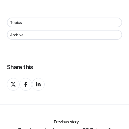
Topics
Archive
Share this
Share
Share
Share
on
on
on
X
Facebook
LinkedIn
Previous story