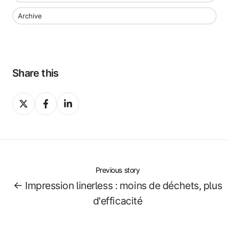
Archive
Share this
Share
Share
Share
on
on
on
X
Facebook
LinkedIn
Previous story
← Impression linerless : moins de déchets, plus
d'efficacité