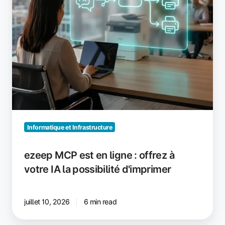
votre
IA
la
possibilité
d'imprimer
Informatique et Infrastructure
ezeep MCP est en ligne : offrez à
votre IA la possibilité d'imprimer
juillet 10, 2026
6 min read