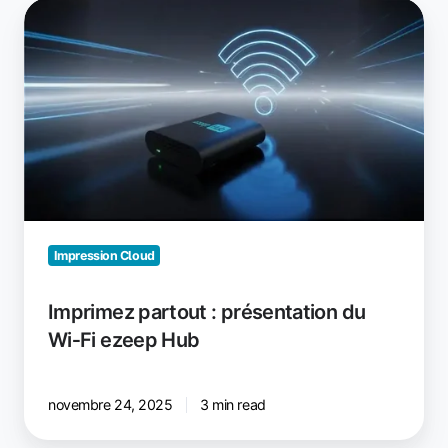
Imprimez
partout
:
présentation
du
Wi‑Fi
ezeep
Hub
Impression Cloud
Imprimez partout : présentation du
Wi‑Fi ezeep Hub
novembre 24, 2025
3 min read