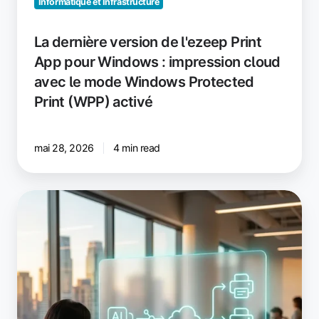
Informatique et Infrastructure
(WPP)
activé
La dernière version de l'ezeep Print
App pour Windows : impression cloud
avec le mode Windows Protected
Print (WPP) activé
mai 28, 2026
4 min read
ezeep
MCP
est
en
ligne
:
offrez
à