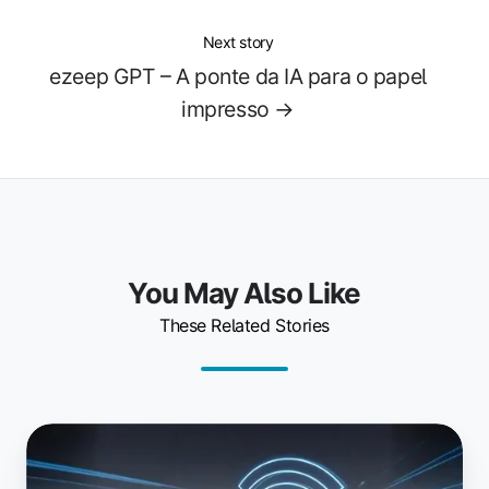
Next story
ezeep GPT – A ponte da IA para o papel
impresso →
You May Also Like
These Related Stories
Impressão
em
qualquer