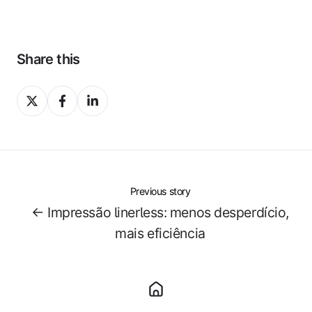
Share this
Share
Share
Share
on
on
on
X
Facebook
LinkedIn
Previous story
← Impressão linerless: menos desperdício,
mais eficiência