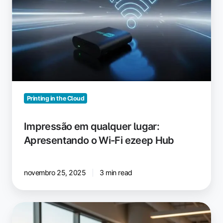
lugar:
Apresentando
o
Wi-
Fi
ezeep
Hub
Printing in the Cloud
Impressão em qualquer lugar:
Apresentando o Wi-Fi ezeep Hub
novembro 25, 2025
3 min read
ezeep
MCP