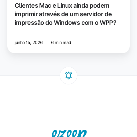
impressão
Clientes Mac e Linux ainda podem
do
imprimir através de um servidor de
Windows
impressão do Windows com o WPP?
com
o
WPP?
junho 15, 2026
6 min read