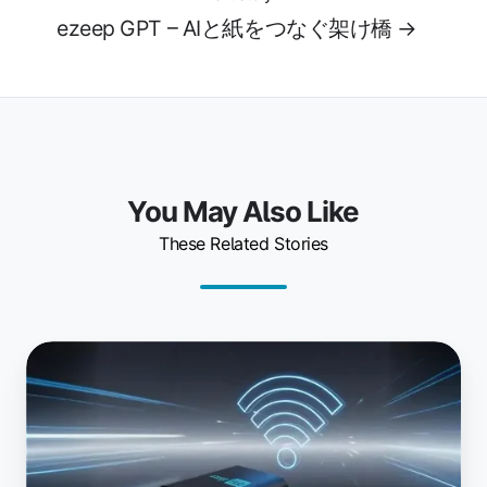
ezeep GPT – AIと紙をつなぐ架け橋 →
You May Also Like
These Related Stories
ど
こ
で
も
印
刷：