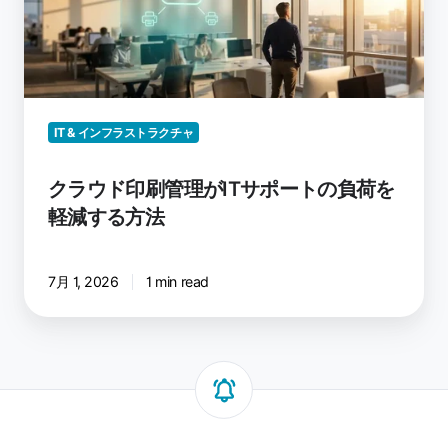
ド
バ
印
ー
刷
経
管
由
理
で
が
IT & インフラストラクチャ
印
IT
刷
サ
クラウド印刷管理がITサポートの負荷を
で
ポ
軽減する方法
き
ー
ま
ト
す
の
7月 1, 2026
1 min read
か？
負
荷
を
軽
減
す
る