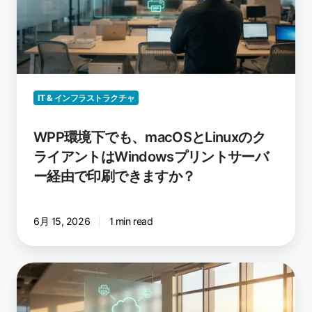
も、
macOS
と
Linux
の
ク
IT & インフラストラクチャ
ラ
イ
WPP環境下でも、macOSとLinuxのク
ア
ライアントはWindowsプリントサーバ
ン
ー経由で印刷できますか？
ト
は
Windows
6月 15, 2026
1 min read
プ
リ
ン
ク
ト
ラ
サ
ウ
ー