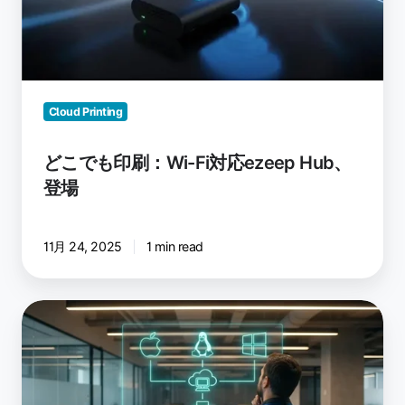
Wi-
Fi
対
応
ezeep
Cloud Printing
Hub、
登
どこでも印刷：Wi-Fi対応ezeep Hub、
場
登場
11月 24, 2025
1 min read
WPP
環
境
下
で