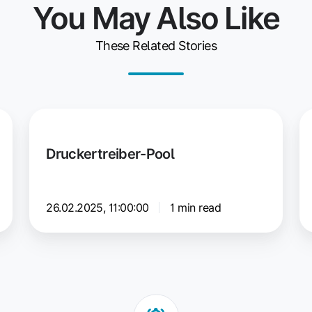
You May Also Like
These Related Stories
Druckertreiber-
Ge
Pool
W
Druckertreiber-Pool
–
Be
26.02.2025, 11:00:00
1 min read