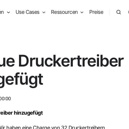
en
Use Cases
Ressourcen
Preise
ue Druckertreiber
gefügt
:00:00
eiber hinzugefügt
Wir haben eine Charge von 32 Druckertreibern