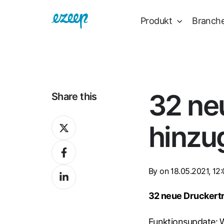
Produkt
Branch
32 ne
Share this
Share
hinzu
on
Share
X
on
By
on 18.05.2021, 12
Share
Facebook
on
32 neue Druckertr
LinkedIn
Funktionsupdate: 