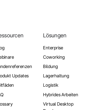
essourcen
Lösungen
log
Enterprise
ebinare
Coworking
undenreferenzen
Bildung
odukt Updates
Lagerhaltung
itfäden
Logistik
AQ
Hybrides Arbeiten
ossary
Virtual Desktop