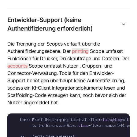
Entwickler-Support (keine
Authentifizierung erforderlich)
Die Trennung der Scopes verläuft über die
Authentifizierungsebene. Der
printing
Scope umfasst
Funktionen für Drucker, Druckaufträge und Dateien. Der
accounts
Scope umfasst Nutzer-, Gruppen- und
Connector-Verwaltung. Tools für den Entwickler-
Support benötigen überhaupt keine Authentifizierung,
sodass ein KI-Client Integrationsdokumente lesen und
Scaffolding-Code erzeugen kann, noch bevor sich der
Nutzer angemeldet hat.
User: Print the shipping label at https:
class
=
class
="token
Copy
      to the Warehouse-Zebra-
class
="token number">01 printe