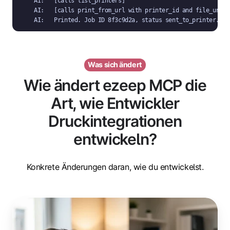
AI:   [calls list_printers]

AI:   [calls print_from_url with printer_id and file_url]

AI:   Printed. Job ID 8f3c9d2a, status sent_to_printer.
Was sich ändert
Wie ändert ezeep MCP die
Art, wie Entwickler
Druckintegrationen
entwickeln?
Konkrete Änderungen daran, wie du entwickelst.