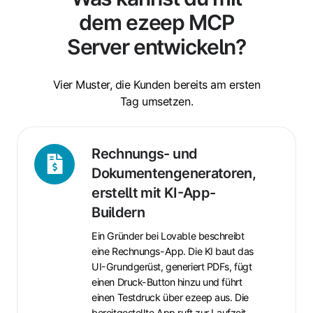
dem ezeep MCP
Server entwickeln?
Vier Muster, die Kunden bereits am ersten
Tag umsetzen.
Rechnungs-
Rechnungs- und
und
Dokumentengeneratoren,
Dokumentengeneratoren,
erstellt mit KI-App-
erstellt
Buildern
mit
KI-
Ein Gründer bei Lovable beschreibt
eine Rechnungs-App. Die KI baut das
App-
UI-Grundgerüst, generiert PDFs, fügt
Buildern
einen Druck-Button hinzu und führt
einen Testdruck über ezeep aus. Die
bereitgestellte App ruft zur Laufzeit