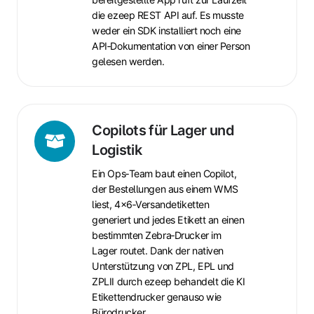
die ezeep REST API auf. Es musste
weder ein SDK installiert noch eine
API‑Dokumentation von einer Person
gelesen werden.
Copilots
Copilots für Lager und
für
Logistik
Lager
Ein Ops‑Team baut einen Copilot,
und
der Bestellungen aus einem WMS
Logistik
liest, 4x6‑Versandetiketten
generiert und jedes Etikett an einen
bestimmten Zebra‑Drucker im
Lager routet. Dank der nativen
Unterstützung von ZPL, EPL und
ZPLII durch ezeep behandelt die KI
Etikettendrucker genauso wie
Bürodrucker.