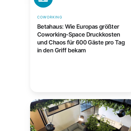
Chaos
für
COWORKING
600
Betahaus: Wie Europas größter
Gäste
Coworking-Space Druckkosten
pro
und Chaos für 600 Gäste pro Tag
Tag
in den Griff bekam
in
den
Griff
bekam
collective_100:
Premium-
Coworking
trifft