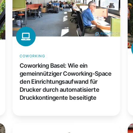
gemeinnütziger
ka
Coworking-
B
Space
di
den
ma
Einrichtungsaufwand
Dr
für
au
Drucker
al
COWORKING
durch
P
Coworking Basel: Wie ein
automatisierte
üb
gemeinnütziger Coworking-Space
Druckkontingente
m
den Einrichtungsaufwand für
beseitigte
Drucker durch automatisierte
Druckkontingente beseitigte
DMK
E-