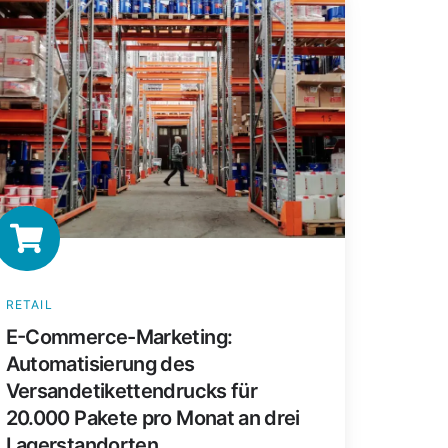
ommerce-
rketing:
tomatisierung
es
rsandetikettendrucks
r
0.000
kete
o
onat
n
RETAIL
ei
E-Commerce-Marketing:
gerstandorten
Automatisierung des
Versandetikettendrucks für
20.000 Pakete pro Monat an drei
Lagerstandorten