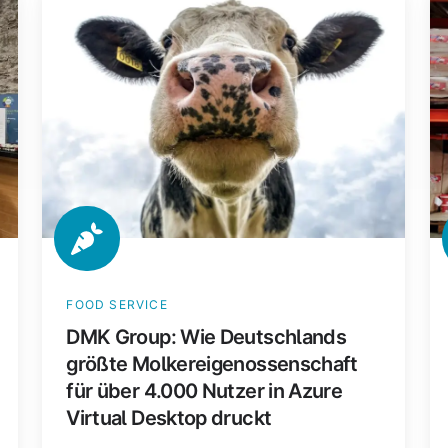
Group:
C
Wie
Ma
Deutschlands
Au
größte
d
Molkereigenossenschaft
Ve
für
fü
über
2
4.000
Pa
Nutzer
pr
in
M
Azure
a
FOOD SERVICE
Virtual
dr
DMK Group: Wie Deutschlands
Desktop
La
größte Molkereigenossenschaft
druckt
für über 4.000 Nutzer in Azure
Virtual Desktop druckt