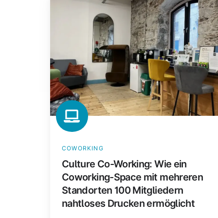
Co-
Working:
Wie
ein
Coworking-
Space
mit
mehreren
Standorten
100
Mitgliedern
COWORKING
nahtloses
Culture Co-Working: Wie ein
Drucken
Coworking-Space mit mehreren
ermöglicht
Standorten 100 Mitgliedern
nahtloses Drucken ermöglicht