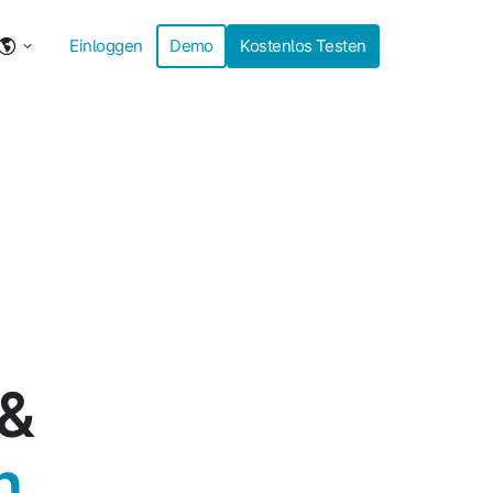
Einloggen
Demo
Kostenlos Testen
 &
n