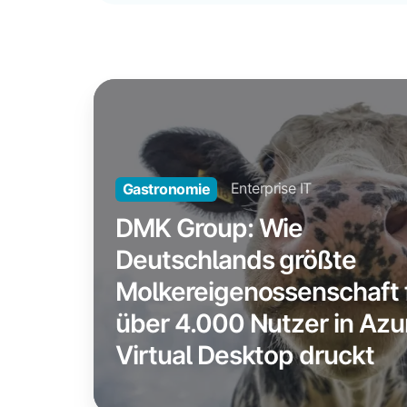
DMK
Group:
Wie
Deutschlands
Enterprise IT
Gastronomie
größte
Molkereigenossenschaft
DMK Group: Wie
für
Deutschlands größte
über
Molkereigenossenschaft 
4.000
über 4.000 Nutzer in Azu
Nutzer
in
Virtual Desktop druckt
Azure
Virtual