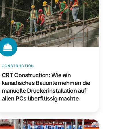
nadisches
auunternehmen
e
nuelle
uckerinstallation
f
len
Cs
CONSTRUCTION
erflüssig
CRT Construction: Wie ein
achte
kanadisches Bauunternehmen die
manuelle Druckerinstallation auf
allen PCs überflüssig machte