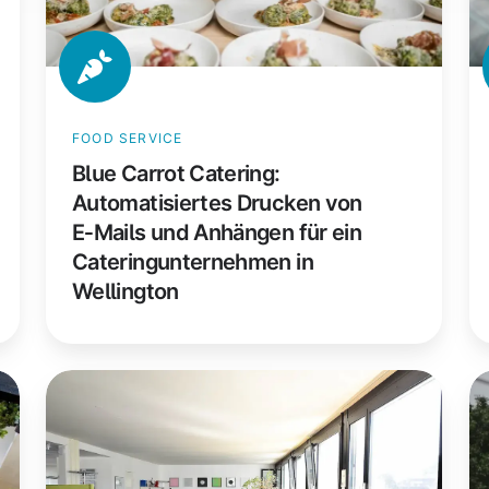
Anhängen
Ar
für
S
ein
au
Cateringunternehmen
de
FOOD SERVICE
in
Fe
Blue Carrot Catering:
Wellington
dr
Automatisiertes Drucken von
E‑Mails und Anhängen für ein
Cateringunternehmen in
Wellington
Coworking
C
Basel:
Co
Wie
W
ein
ei