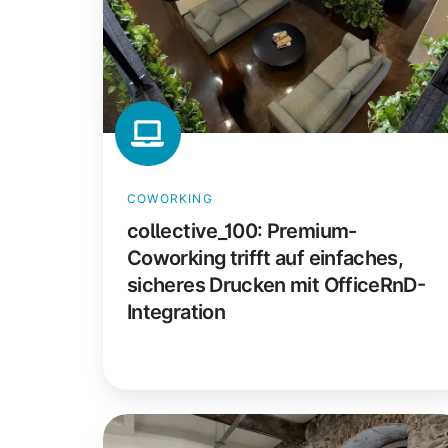
auf
einfaches,
sicheres
Drucken
mit
OfficeRnD-
Integration
COWORKING
collective_100: Premium-
Coworking trifft auf einfaches,
sicheres Drucken mit OfficeRnD-
Integration
Culture