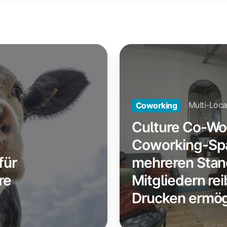
Culture
Co-
Working:
Wie
Multi-Loca
Coworking
ein
Coworking-
Culture Co-Wor
Space
Coworking-Sp
mit
für
mehreren Stan
mehreren
re
Mitgliedern re
Standorten
100
Drucken ermög
Mitgliedern
reibungsloses