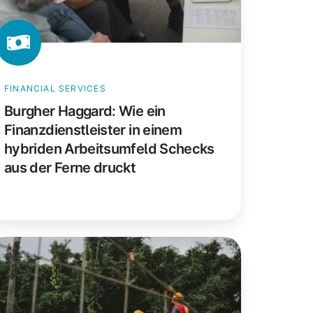
beitsumfeld
checks
s
r
FINANCIAL SERVICES
rne
Burgher Haggard: Wie ein
uckt
Finanzdienstleister in einem
hybriden Arbeitsumfeld Schecks
aus der Ferne druckt
RT
nstruction:
ie
n