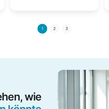
1
2
3
hen, wie
n könnte