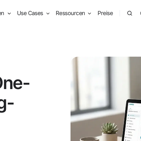
en
Use Cases
Ressourcen
Preise
One-
g-