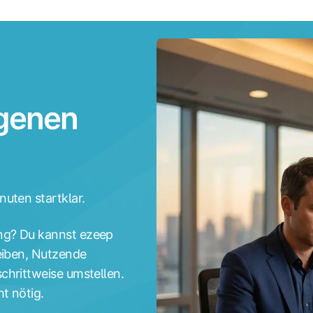
igenen
uten startklar.
ng? Du kannst ezeep
eiben, Nutzende
chrittweise umstellen.
t nötig.