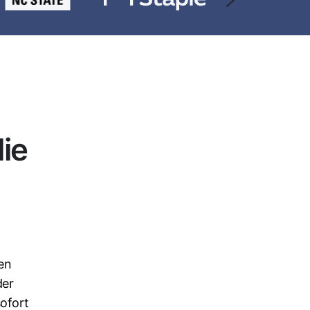
ie
en
der
ofort