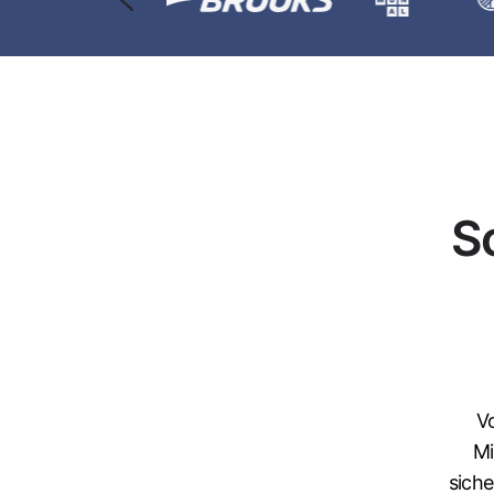
S
V
Mi
sich