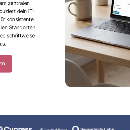
nem zentralen
uziert dein IT-
ür konsistente
llen Standorten.
ep schrittweise
us.
en