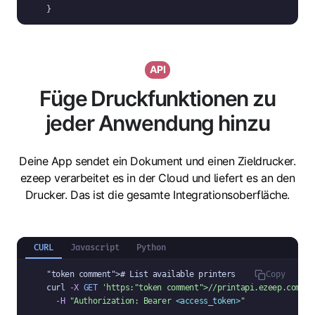
}
API
Füge Druckfunktionen zu
jeder Anwendung hinzu
Deine App sendet ein Dokument und einen Zieldrucker.
ezeep verarbeitet es in der Cloud und liefert es an den
Drucker. Das ist die gesamte Integrationsoberfläche.
CURL
Javascript
Python
"token comment"
># List available printers

Copy
curl 
-X
GET
'https:
"token comment"
>//printapi.ezeep.com/sf
-H
"Authorization: Bearer 
<access_token>
"