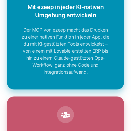
KI-
Mit ezeep in jeder KI-nativen
nativen
Umgebung entwickeln
Umgebung
entwickeln
Der MCP von ezeep macht das Drucken
zu einer nativen Funktion in jeder App, die
du mit KI-gestützten Tools entwickelst –
von einem mit Lovable erstellten ERP bis
hin zu einem Claude-gestützten Ops-
Workflow, ganz ohne Code und
Integrationsaufwand.
Druckfunktionen
in
meine
App
oder