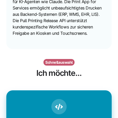
für KI-Agenten wie Claude. Die Print App for
Services ermöglicht unbeaufsichtigtes Drucken
aus Backend-Systemen (ERP, WMS, EHR, LIS).
Die Pull Printing Release API unterstützt
kundenspezifische Workflows zur sicheren
Freigabe an Kiosken und Touchscreens.
Schnellauswahl
Ich möchte...
Mit
ezeep
in
jeder