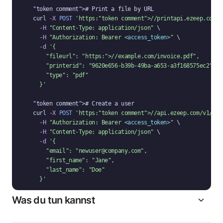
"token comment"
># Print a file by URL

curl 
-X
POST
'https:
"token comment"
>//printapi.ezeep.com/s
-H
"Content-Type: application/json"
 \

-H
"Authorization: Bearer 
<access_token>
"
 \

-d
'{

"fileurl"
: 
"https:
">//example.com/invoice.pdf"
,
"printerid"
: 
"9620e656-b39b-49ba-a653-a3f168575ec2"
,

"type"
: 
"pdf"
  }'
"token comment"
># Create a user

curl 
-X
POST
'https:
"token comment"
>//api.ezeep.com/v1/use
-H
"Authorization: Bearer 
<access_token>
"
 \

-H
"Content-Type: application/json"
 \

-d
'{

"email"
: 
"newuser@company.com"
,

"first_name"
: 
"Jane"
,

"last_name"
: 
"Doe"
  }'
Was du tun kannst