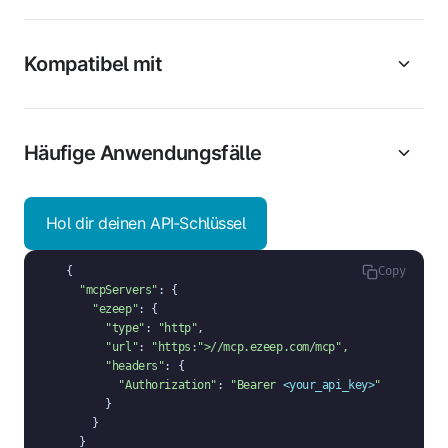
Kompatibel mit
Häufige Anwendungsfälle
Hol dir deinen API‑Schlüssel
{

Copy
"mcpServers"
: {

"ezeep"
: {

"type"
: 
"http"
,

"url"
: 
"https:
">//mcp.ezeep.com/mcp"
,
"headers"
: {

"Authorization"
: 
"Bearer 
<your_api_key>
"
      }

    }

  }
