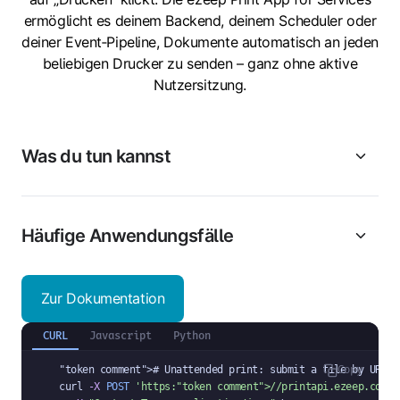
ermöglicht es deinem Backend, deinem Scheduler oder
deiner Event‑Pipeline, Dokumente automatisch an jeden
beliebigen Drucker zu senden – ganz ohne aktive
Nutzersitzung.
Was du tun kannst
Häufige Anwendungsfälle
Zur Dokumentation
CURL
Javascript
Python
"token comment"
># Unattended print: submit a file by URL

Copy
curl 
-X
POST
'https:
"token comment"
>//printapi.ezeep.com/s