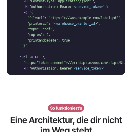
-H
"Content-Type: application/json"
 \

-H
"Authorization: Bearer 
<service_token>
"
 \

-d
'{

"fileurl"
: 
"https:
">//wms.example.com/label.pdf"
,
"printerid"
: 
"
<warehouse_printer_id>
"
,

"type"
: 
"pdf"
,

"copies"
: 
2
,

"printanddelete"
: true

  }'
curl 
-X
GET
 \

'https:
"token comment"
>//printapi.ezeep.com/sfapi/Status
-H
"Authorization: Bearer 
<service_token>
"
So funktioniert's
Eine Architektur, die dir nicht
im Weg steht