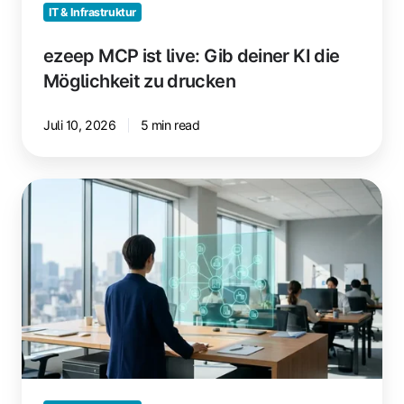
IT & Infrastruktur
ezeep MCP ist live: Gib deiner KI die
Möglichkeit zu drucken
Juli 10, 2026
5 min read
Was
beim
Skalieren
des
Druckens
über
mehrere
Standorte
schiefgeht