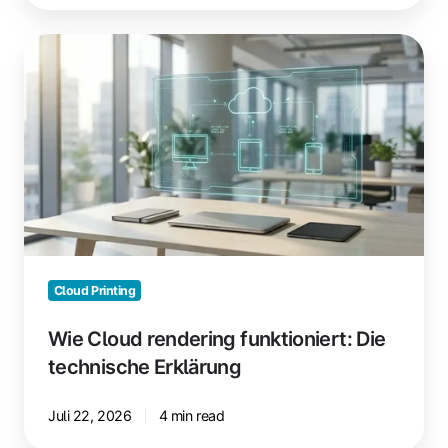
Wie
Cloud
rendering
funktioniert:
Die
technische
Erklärung
Cloud Printing
Wie Cloud rendering funktioniert: Die
technische Erklärung
Juli 22, 2026
4 min read