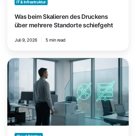
IT & Infrastruktur
Was beim Skalieren des Druckens
über mehrere Standorte schiefgeht
Juli 9, 2026
5 min read
Warum
sich
Teams
für
ezeep
entscheiden:
Driverless
und
Serverless
erklärt