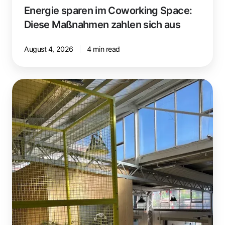
Energie sparen im Coworking Space:
Diese Maßnahmen zahlen sich aus
August 4, 2026
4 min read
Halle4
–
Saarbrückens
pulsierender
Startup-
Hotspot
mit
Herz