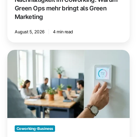
Green Ops mehr bringt als Green
Marketing
August 5, 2026
4 min read
Energie
sparen
im
Coworking
Space:
Diese
Maßnahmen
zahlen
sich
aus
Coworking-Business