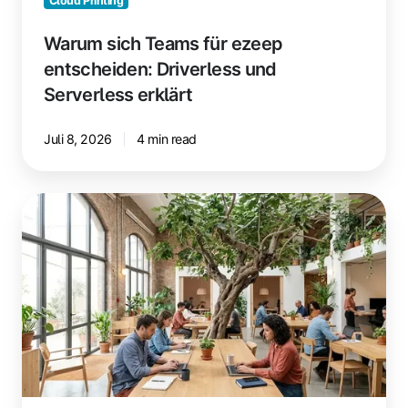
Cloud Printing
Warum sich Teams für ezeep
entscheiden: Driverless und
Serverless erklärt
Juli 8, 2026
4 min read
„Darf
mein
Feigenbaum
mitarbeiten?"
–
Ungewöhnliche
Wünsche
im
Space