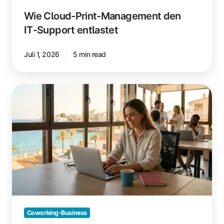
Wie Cloud-Print-Management den
IT‑Support entlastet
Juli 1, 2026
5 min read
So
füllst
du
deinen
Coworking
Space
in
der
Ferienzeit
Coworking-Business