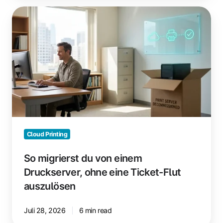
So
migrierst
du
von
einem
Druckserver,
ohne
eine
Ticket-
Flut
auszulösen
Cloud Printing
So migrierst du von einem
Druckserver, ohne eine Ticket-Flut
auszulösen
Juli 28, 2026
6 min read