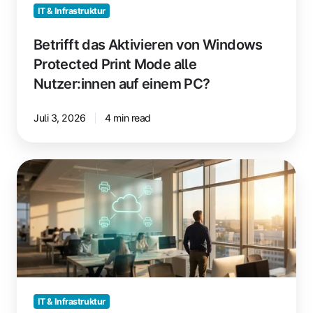
auf
IT & Infrastruktur
einem
PC?
Betrifft das Aktivieren von Windows
Protected Print Mode alle
Nutzer:innen auf einem PC?
Juli 3, 2026
4 min read
Wie
Cloud-
Print-
Management
den
IT‑Support
entlastet
IT & Infrastruktur