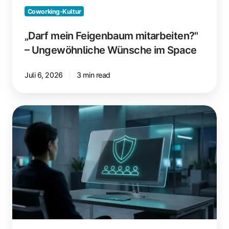
Coworking-Kultur
„Darf mein Feigenbaum mitarbeiten?"
– Ungewöhnliche Wünsche im Space
Juli 6, 2026
3 min read
Betrifft
das
Aktivieren
von
Windows
Protected
Print
Mode
alle
Nutzer:innen