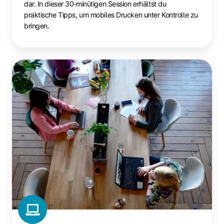
dar. In dieser 30‑minütigen Session erhältst du
praktische Tipps, um mobiles Drucken unter Kontrolle zu
bringen.
ezeep
+
Coworks:
Drucken
als
Verkaufsargument
für
Coworking
nutzen