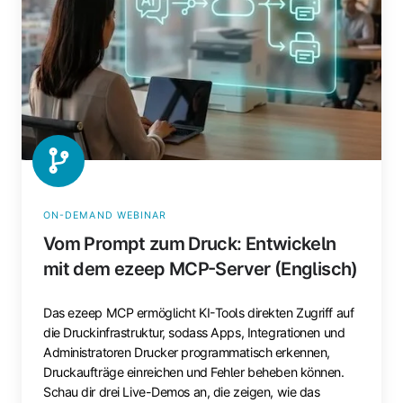
Entwickeln
mit
dem
ezeep
MCP-
Server
(Englisch)
ON-DEMAND WEBINAR
Vom Prompt zum Druck: Entwickeln
mit dem ezeep MCP-Server (Englisch)
Das ezeep MCP ermöglicht KI-Tools direkten Zugriff auf
die Druckinfrastruktur, sodass Apps, Integrationen und
Administratoren Drucker programmatisch erkennen,
Druckaufträge einreichen und Fehler beheben können.
Schau dir drei Live-Demos an, die zeigen, wie das