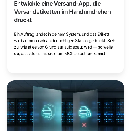
Entwickle eine Versand-App, die
Versandetiketten im Handumdrehen
druckt
Ein Auftrag landet in deinem System, und das Etikett
wird automatisch an der richtigen Station gedruckt. Sieh
zu, wie alles von Grund auf aufgebaut wird — so weißt
du, dass du es mit unserem MCP selbst tun kannst.
Windows
Protected
Print-
Modus:
Was
du
wissen