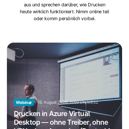
aus und sprechen darüber, wie Drucken
heute wirklich funktioniert. Nimm online teil
oder komm persönlich vorbei.
Drucken
in
Azure
Virtual
Desktop
—
ohne
Treiber,
ohne
19. August 2026, 11:00 Uhr MESZ
Webinar
VPN,
Drucken in Azure Virtual
ohne
Desktop — ohne Treiber, ohne
Ausreden