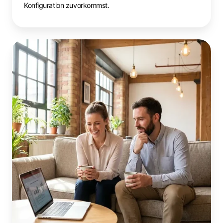
Konfiguration zuvorkommst.
Weniger
Administration,
mehr
Community:
Wie
Coworking-
Spaces
ihren
Mitgliedern
Zeit
zurückgewinnen
können