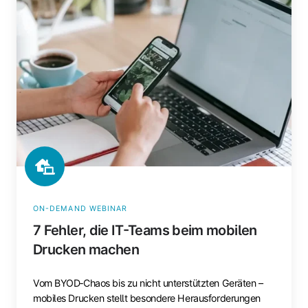
die
IT-
Teams
beim
mobilen
Drucken
machen
ON-DEMAND WEBINAR
7 Fehler, die IT-Teams beim mobilen
Drucken machen
Vom BYOD‑Chaos bis zu nicht unterstützten Geräten –
mobiles Drucken stellt besondere Herausforderungen