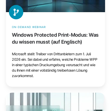
musst
(auf
Englisch)
ON-DEMAND WEBINAR
Windows Protected Print-Modus: Was
du wissen musst (auf Englisch)
Microsoft stellt Treiber von Drittanbietern zum 1. Juli
2026 ein. Sei dabei und erfahre, welche Probleme WPP
in einer typischen Druckumgebung verursacht und wie
du ihnen mit einer vollständig treiberlosen Lösung
zuvorkommst.
Windows
Protected
Print-