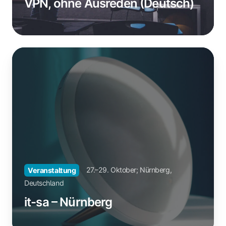
(Deutsch)
VPN, ohne Ausreden (Deutsch)
27.–29. Oktober; Nürnberg,
Veranstaltung
Deutschland
it-sa – Nürnberg