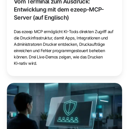
Vom Terminal zum Ausdruck:
Entwicklung mit dem ezeep-MCP-
Server (auf Englisch)
Das ezeep MCP ermöglicht KI-Tools direkten Zugriff auf
die Druckinfrastruktur, damit Apps, Integrationen und
Administratoren Drucker entdecken, Druckaufträge
einreichen und Fehler programmgesteuert beheben
können. Drei Live‑Demos zeigen, wie das Drucken
KI‑nativ wird.
Windows
Ready
Print
und
Windows
Protected
Print: