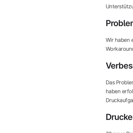
Unterstütz
Proble
Wir haben e
Workaround 
Verbes
Das Proble
haben erfol
Druckaufga
Drucke