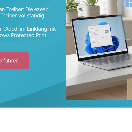
en Treiber: Die ezeep
Treiber vollständig.
er Cloud, im Einklang mit
ows Protected Print
erfahren
Click
to
Mehr
über
treiberloses
Drucken
erfahren