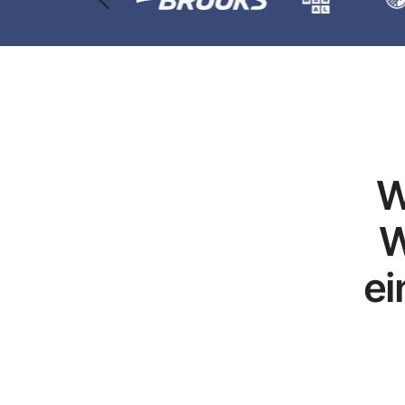
W
W
ei