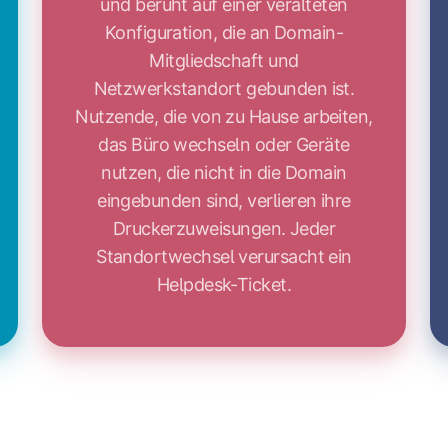
und beruht auf einer veralteten
Konfiguration, die an Domain-
Mitgliedschaft und
Netzwerkstandort gebunden ist.
Nutzende, die von zu Hause arbeiten,
das Büro wechseln oder Geräte
nutzen, die nicht in die Domain
eingebunden sind, verlieren ihre
Druckerzuweisungen. Jeder
Standortwechsel verursacht ein
Helpdesk-Ticket.