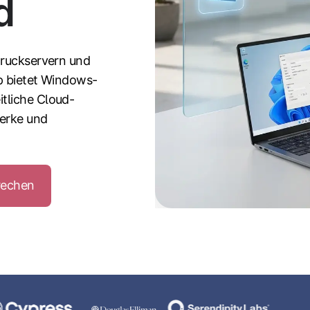
d
Druckservern und
p bietet Windows-
tliche Cloud-
werke und
rechen