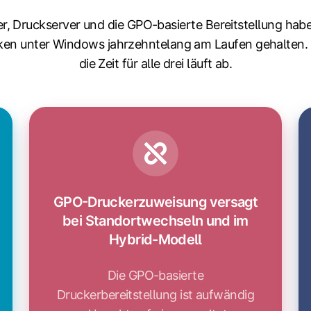
er, Druckserver und die GPO-basierte Bereitstellung hab
ken unter Windows jahrzehntelang am Laufen gehalten.
die Zeit für alle drei läuft ab.
GPO-Druckerzuweisung versagt
bei Standortwechseln und im
Hybrid-Modell
Die GPO-basierte
Druckerbereitstellung ist aufwändig