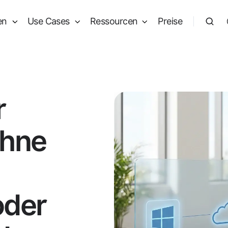
en
Use Cases
Ressourcen
Preise
r
hne
oder