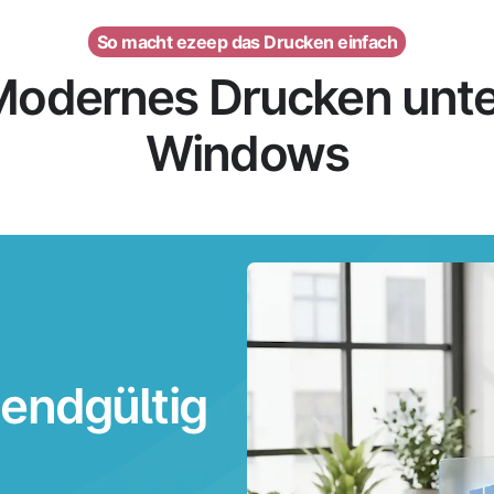
So macht ezeep das Drucken einfach
Modernes Drucken unte
Windows
 endgültig