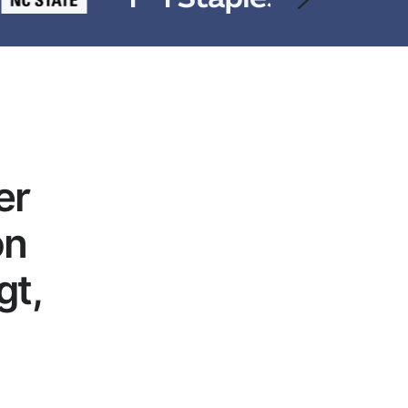
er
on
gt,