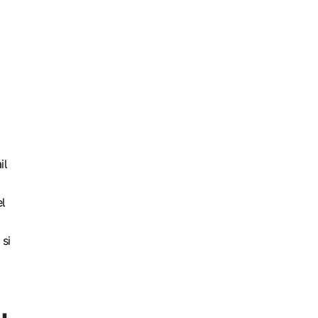
il
l
 si
u