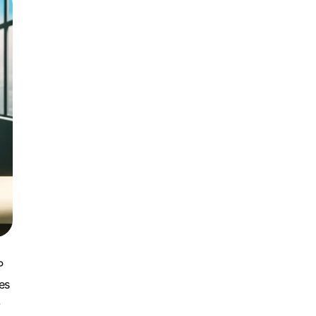
P
es
-