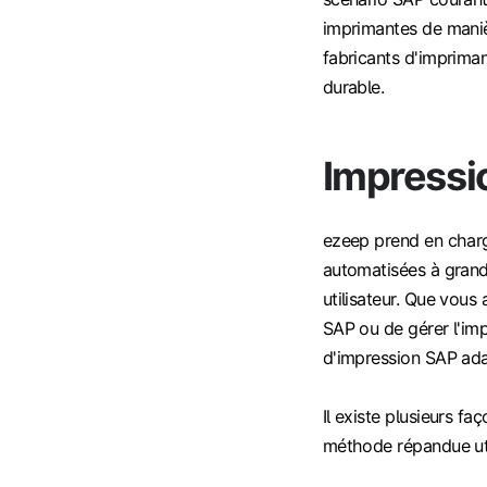
imprimantes de manièr
fabricants d'imprima
durable.
Impressi
ezeep prend en charg
automatisées à grand
utilisateur. Que vou
SAP ou de gérer l'im
d'impression SAP ada
Il existe plusieurs f
méthode répandue util