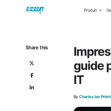
Produit
Se
Impres
Share this
Share
guide 
on
Share
X
IT
on
Share
Facebook
on
By
Charles Ian Pritc
LinkedIn