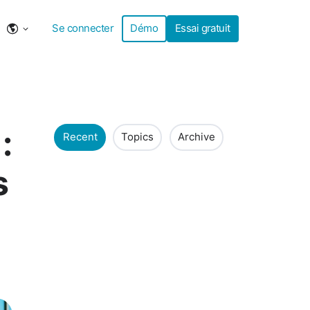
Se connecter
Démo
Essai gratuit
:
Recent
Topics
Archive
s