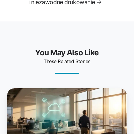
i niezawodne drukowanie →
You May Also Like
These Related Stories
Jak
zarządzanie
drukowaniem
w
chmurze
zmniejsza