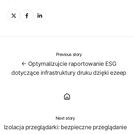
Share
Share
Share
on
on
on
X
Facebook
LinkedIn
Previous story
← Optymalizujcie raportowanie ESG
dotyczące infrastruktury druku dzięki ezeep
Next story
Izolacja przeglądarki: bezpieczne przeglądanie