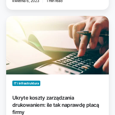
kwietnia 6, 2023
1 min read
Ukryte
koszty
zarządzania
drukowaniem:
ile
tak
naprawdę
płacą
firmy
IT i infrastruktura
Ukryte koszty zarządzania
drukowaniem: ile tak naprawdę płacą
firmy