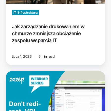
obciążenie
zespołu
wsparcia
IT i infrastruktura
IT
Jak zarządzanie drukowaniem w
chmurze zmniejsza obciążenie
zespołu wsparcia IT
lipca 1, 2026
5 min read
Drukowanie
w
VDI
—
bez
przekierowywania,
po