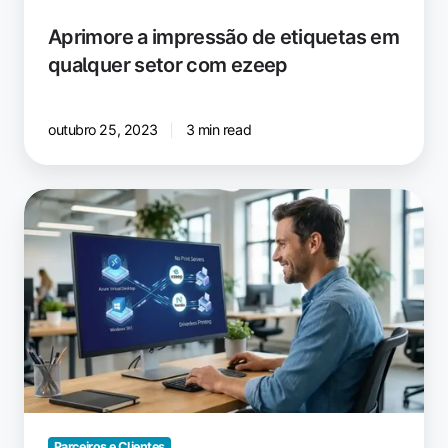
Aprimore a impressão de etiquetas em
qualquer setor com ezeep
outubro 25, 2023
3 min read
Nerdio
e
ezeep
para
impressão
em
AVD
e
Windows
365
Parceiros e Clientes