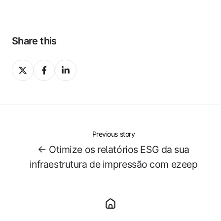
Share this
Share
Share
Share
on
on
on
X
Facebook
LinkedIn
Previous story
← Otimize os relatórios ESG da sua
infraestrutura de impressão com ezeep