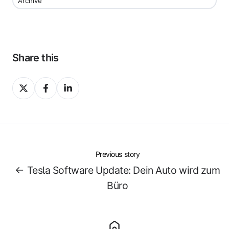
Archive
Share this
Share
Share
Share
on
on
on
X
Facebook
LinkedIn
Previous story
← Tesla Software Update: Dein Auto wird zum
Büro