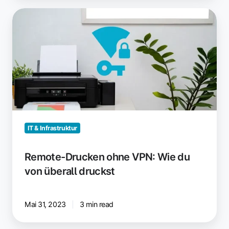
Remote-
Drucken
ohne
VPN:
Wie
du
von
überall
druckst
IT & Infrastruktur
Remote-Drucken ohne VPN: Wie du
von überall druckst
Mai 31, 2023
3 min read