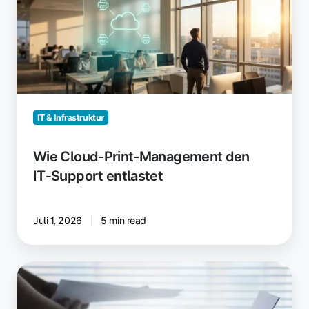
Cloud-
Print-
Management
den
IT‑Support
entlastet
IT & Infrastruktur
Wie Cloud-Print-Management den
IT‑Support entlastet
Juli 1, 2026
5 min read
Druckerfreigabe:
Dein
Cloud-