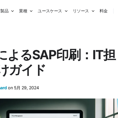
製品
業種
ユースケース
リソース
料金
pによるSAP印刷：IT担
けガイド
hard
on 5月 29, 2024