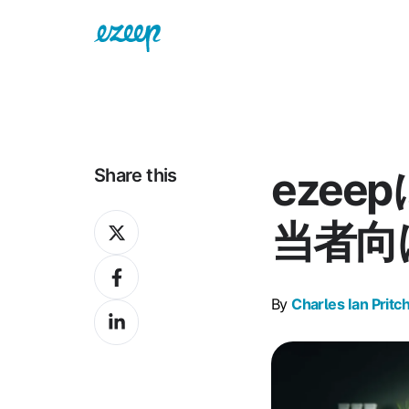
ezee
Share this
Share
当者向
on
Share
X
on
By
Charles Ian Pritc
Share
Facebook
on
LinkedIn