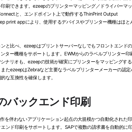
印刷できます。ezeepのプリンターマッピング／ドライバーマ
nnectと、エンドポイント上で動作するThinPrint Output
zeep print appにより、使用するデバイスやプリンター機種はほと
。
ンと比べ、ezeepはプリントサーバーなしでもフロントエンド
リンター機種をサポートします。EWMからのラベルプリンター印
Pシナリオも、ezeepの技術が確実にプリンターをマッピングす
またezeepはZebraなど主要なラベルプリンターメーカーの認定
期的な互換性を確保します。
らのバックエンド印刷
ー操作を伴わないアプリケーション起点の大規模かつ自動化された
エンド印刷をサポートします。SAPで複数の請求書を自動的に