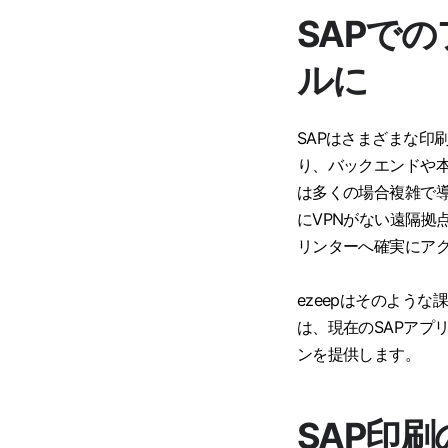
SAPで
ルに
SAPはさまざまな印
り、バックエンドや
は多くの場合複雑で
にVPNがない遠隔拠点
リンターへ確実にア
ezeepはそのような
は、現在のSAPアプ
ンを提供します。
SAP印刷