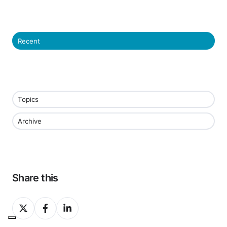
Recent
Topics
Archive
Share this
Share
Share
Share
on
on
on