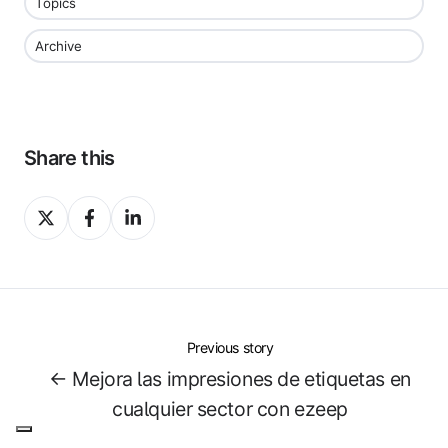
Topics
Archive
Share this
Share
Share
Share
on
on
on
X
Facebook
LinkedIn
Previous story
← Mejora las impresiones de etiquetas en
cualquier sector con ezeep