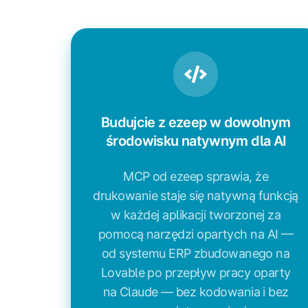
Budujcie
z
ezeep
w
dowolnym
Budujcie z ezeep w dowolnym
środowisku
środowisku natywnym dla AI
natywnym
dla
MCP od ezeep sprawia, że
AI
drukowanie staje się natywną funkcją
w każdej aplikacji tworzonej za
pomocą narzędzi opartych na AI —
od systemu ERP zbudowanego na
Lovable po przepływ pracy oparty
na Claude — bez kodowania i bez