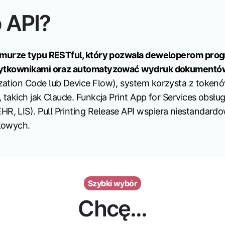
 API?
chmurze typu RESTful, który pozwala deweloperom pro
użytkownikami oraz automatyzować wydruk dokumentó
ation Code lub Device Flow), system korzysta z token
 takich jak Claude. Funkcja Print App for Services obs
 LIS). Pull Printing Release API wspiera niestandardo
kowych.
Szybki wybór
Chcę...