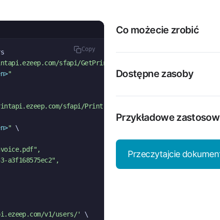
Co możecie zrobić
Copy
s

intapi.ezeep.com/sfapi/GetPrinter/'
 \

Dostępne zasoby
en>
"
rintapi.ezeep.com/sfapi/Print'
 \

Przykładowe zastosow
en>
"
 \

nvoice.pdf"
,
Przeczytajcie dokument
53-a3f168575ec2"
,

pi.ezeep.com/v1/users/'
 \
