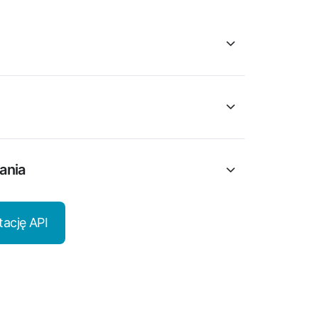
ania
ację API