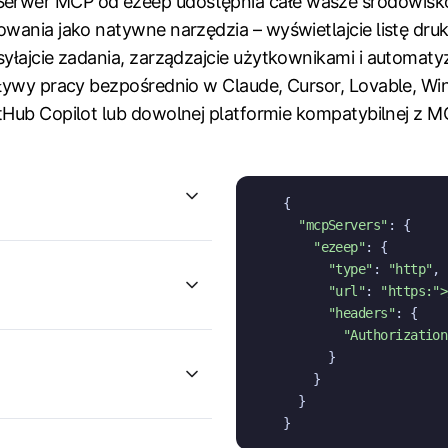
Serwer MCP od ezeep udostępnia całe wasze środowisk
owania jako natywne narzędzia – wyświetlajcie listę druk
syłajcie zadania, zarządzajcie użytkownikami i automatyz
ływy pracy bezpośrednio w Claude, Cursor, Lovable, Win
tHub Copilot lub dowolnej platformie kompatybilnej z M
{

"mcpServers"
: {

"ezeep"
: {

"type"
: 
"http"
,

"url"
: 
"https:
">
"headers"
: {

"Authorization
      }

    }

  }

}