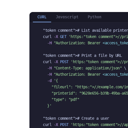
CURL
Javascript
Python
"token comment"
># List available printer
curl 
-X
GET
'https:
"token comment"
>//pr
-H
"Authorization: Bearer 
<access_tok
"token comment"
># Print a file by URL

curl 
-X
POST
'https:
"token comment"
>//p
-H
"Content-Type: application/json"
 \

-H
"Authorization: Bearer 
<access_tok
-d
'{

"fileurl"
: 
"https:
">//example.com/i
"printerid"
: 
"9620e656-b39b-49ba-a6
"type"
: 
"pdf"
  }'
"token comment"
># Create a user

curl 
-X
POST
'https:
"token comment"
>//a