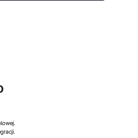
o
elowej.
gracji.