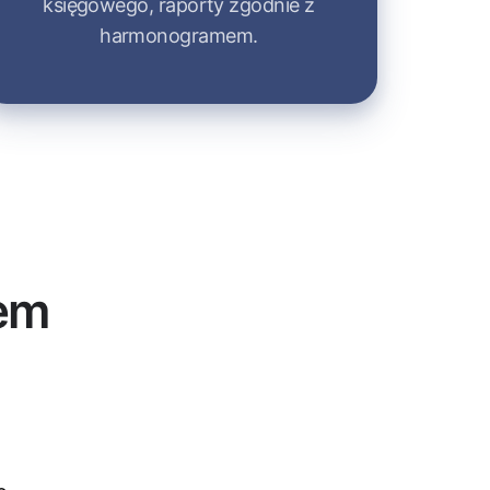
księgowego, raporty zgodnie z
harmonogramem.
em