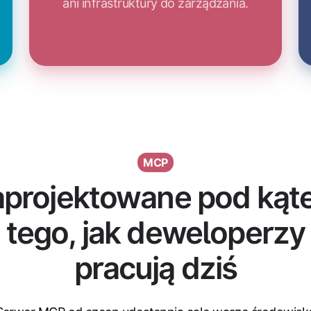
ani infrastruktury do zarządzania.
MCP
aprojektowane pod kąt
tego, jak deweloperzy
pracują dziś