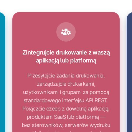
Zintegrujcie
drukowanie
z
waszą
aplikacją
Zintegrujcie drukowanie z waszą
lub
aplikacją lub platformą
platformą
Przesyłajcie zadania drukowania,
zarządzajcie drukarkami,
użytkownikami i grupami za pomocą
standardowego interfejsu API REST.
Połączcie ezeep z dowolną aplikacją,
produktem SaaS lub platformą —
bez sterowników, serwerów wydruku