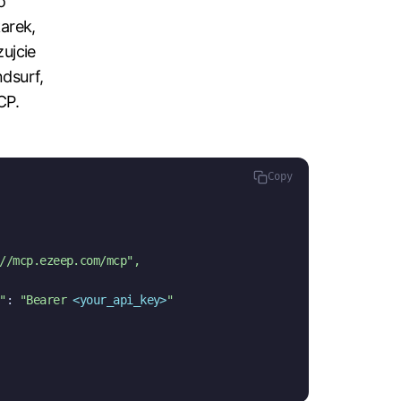
o
arek,
ujcie
dsurf,
CP.
Copy
//mcp.ezeep.com/mcp"
,
"
: 
"Bearer 
<your_api_key>
"