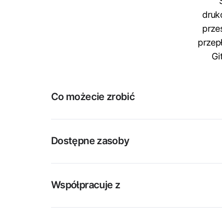
druk
prze
przep
Gi
Co możecie zrobić
Dostępne zasoby
Współpracuje z