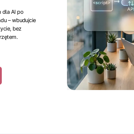
dla AI po
ndu – wbudujcie
ycie, bez
rzętem.