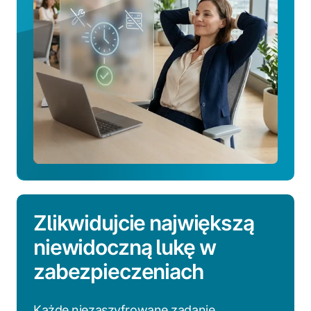
czas
Zlikwidujcie największą
niewidoczną lukę w
zabezpieczeniach
Każde niezaszyfrowane zadanie