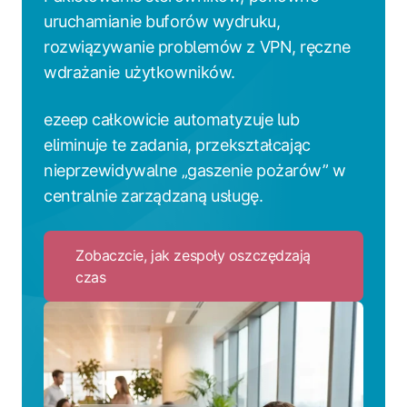
uruchamianie buforów wydruku,
rozwiązywanie problemów z VPN, ręczne
wdrażanie użytkowników.
ezeep całkowicie automatyzuje lub
eliminuje te zadania, przekształcając
nieprzewidywalne „gaszenie pożarów” w
centralnie zarządzaną usługę.
Zobaczcie, jak zespoły oszczędzają
czas
Click
to
Zobaczcie,
jak
zespoły
oszczędzają