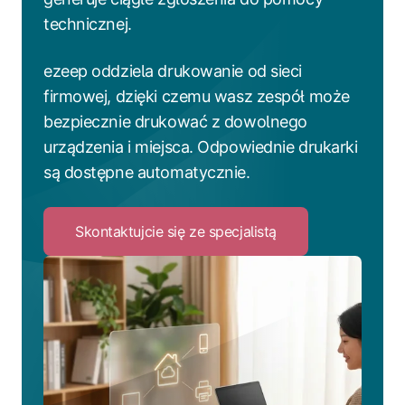
technicznej.
ezeep oddziela drukowanie od sieci
firmowej, dzięki czemu wasz zespół może
bezpiecznie drukować z dowolnego
urządzenia i miejsca. Odpowiednie drukarki
są dostępne automatycznie.
Skontaktujcie się ze specjalistą
Click
to
Skontaktujcie
się
ze
specjalistą