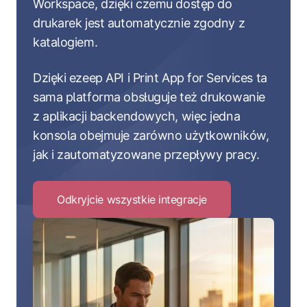
Workspace, dzięki czemu dostęp do
drukarek jest automatycznie zgodny z
katalogiem.
Dzięki ezeep API i Print App for Services ta
sama platforma obsługuje też drukowanie
z aplikacji backendowych, więc jedna
konsola obejmuje zarówno użytkowników,
jak i zautomatyzowane przepływy pracy.
Odkryjcie wszystkie integracje
Click
to
Odkryjcie
wszystkie
integracje