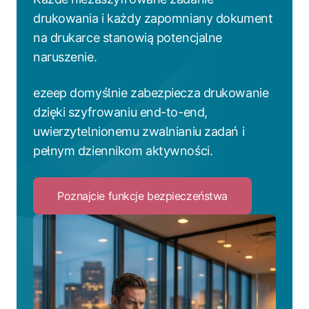
drukowania i każdy zapomniany dokument
na drukarce stanowią potencjalne
naruszenie.
ezeep domyślnie zabezpiecza drukowanie
dzięki szyfrowaniu end-to-end,
uwierzytelnionemu zwalnianiu zadań i
pełnym dziennikom aktywności.
Poznajcie funkcje bezpieczeństwa
Click
to
Poznajcie
funkcje
bezpieczeństwa