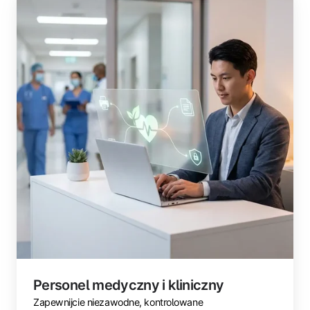
medyczny
i
kliniczny
Personel medyczny i kliniczny
Zapewnijcie niezawodne, kontrolowane