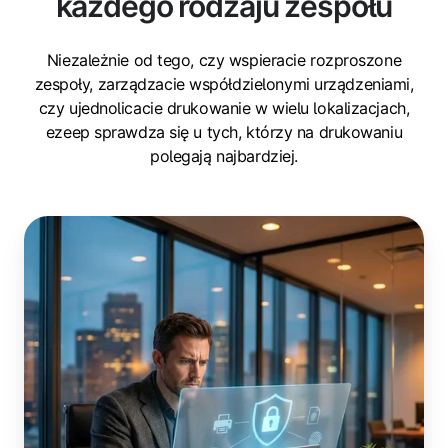
każdego rodzaju zespołu
Niezależnie od tego, czy wspieracie rozproszone
zespoły, zarządzacie współdzielonymi urządzeniami,
czy ujednolicacie drukowanie w wielu lokalizacjach,
ezeep sprawdza się u tych, którzy na drukowaniu
polegają najbardziej.
Zespoły
IT
i
operacyjne