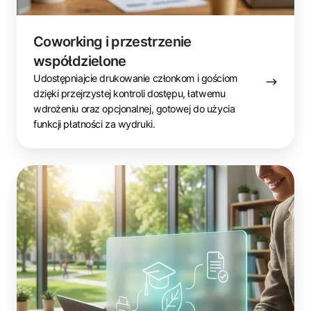
Coworking i przestrzenie
współdzielone
Udostępniajcie drukowanie członkom i gościom
dzięki przejrzystej kontroli dostępu, łatwemu
wdrożeniu oraz opcjonalnej, gotowej do użycia
funkcji płatności za wydruki.
IT
i
administratorzy
w
edukacji