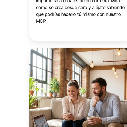
imprime sola en la estación correcta. Mira
cómo se crea desde cero y aléjate sabiendo
que podrías hacerlo tú mismo con nuestro
MCP.
Menos
administración,
más
comunidad:
cómo
los
espacios
de
coworking
pueden