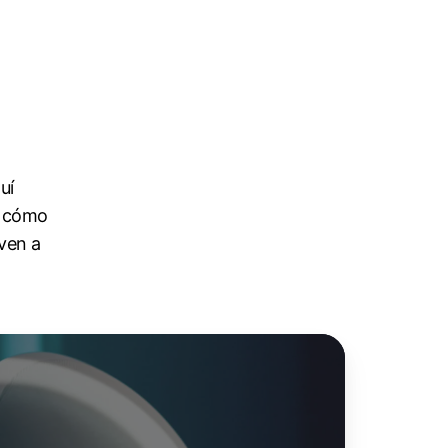
uí
e cómo
 ven a