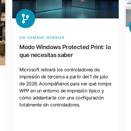
que
q
necesitas
ne
saber
sa
(a
ON-DEMAND WEBINAR
Modo Windows Protected Print: lo
que necesitas saber
Microsoft retirará los controladores de
impresión de terceros a partir del 1 de julio
de 2026. Acompáñanos para ver qué rompe
WPP en un entorno de impresión típico y
cómo adelantarte con una configuración
totalmente sin controladores.