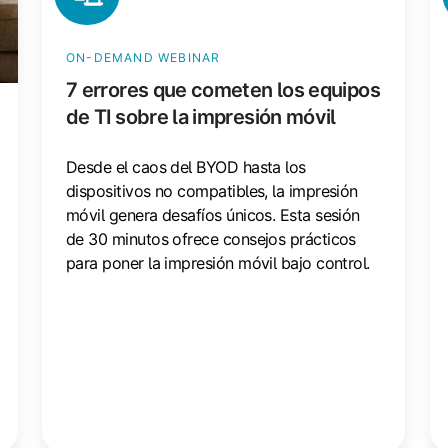
impresión
ve
móvil
pa
ON-DEMAND WEBINAR
tu
7 errores que cometen los equipos
es
de TI sobre la impresión móvil
d
c
Desde el caos del BYOD hasta los
dispositivos no compatibles, la impresión
móvil genera desafíos únicos. Esta sesión
de 30 minutos ofrece consejos prácticos
para poner la impresión móvil bajo control.