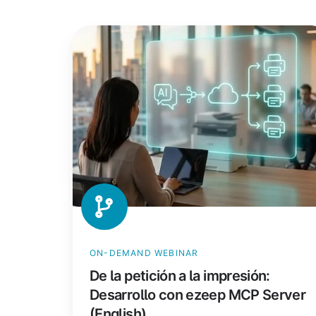
De
la
petición
a
la
impresión:
Desarrollo
con
ezeep
MCP
Server
(English)
ON-DEMAND WEBINAR
De la petición a la impresión:
Desarrollo con ezeep MCP Server
(English)