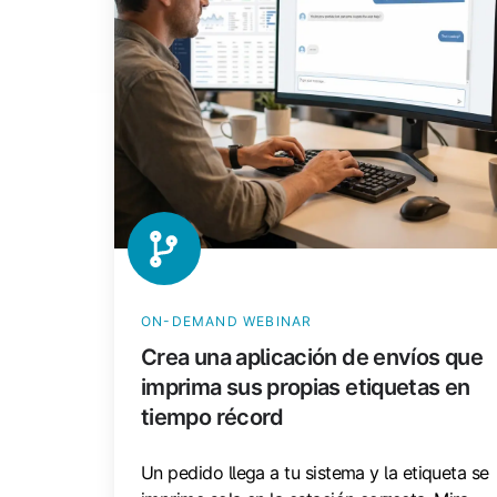
que
imprima
sus
propias
etiquetas
en
tiempo
récord
ON-DEMAND WEBINAR
Crea una aplicación de envíos que
imprima sus propias etiquetas en
tiempo récord
Un pedido llega a tu sistema y la etiqueta se