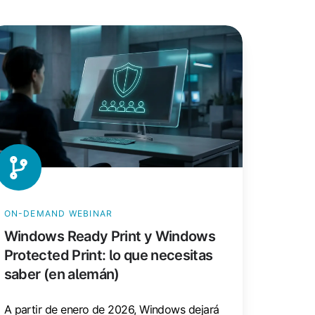
indows
eady
int
indows
otected
int:
ue
cesitas
ON-DEMAND WEBINAR
ber
Windows Ready Print y Windows
n
Protected Print: lo que necesitas
lemán)
saber (en alemán)
A partir de enero de 2026, Windows dejará