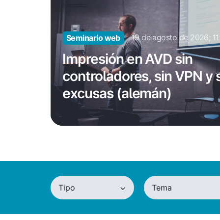
controladores,
sin
VPN
19 de agosto de 2026; 1
Seminario web
y
Impresión en AVD sin
sin
controladores, sin VPN y 
excusas
(alemán)
excusas (alemán)
Tipo
Tema