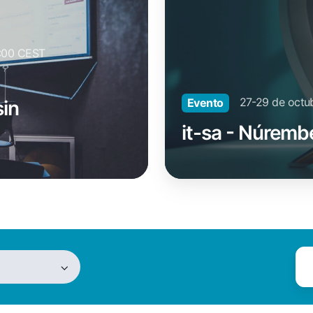
1:00 CEST
27-29 de octu
Evento
sin
it-sa - Núremb