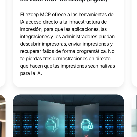
El ezeep MCP ofrece a las herramientas de
IA acceso directo a la infraestructura de
impresión, para que las aplicaciones, las
integraciones y los administradores puedan
descubrir impresoras, enviar impresiones y
recuperar fallos de forma programática. No
te pierdas tres demostraciones en directo
que hacen que las impresiones sean nativas
para la IA.
Modo
M
Windows
W
Protected
Pr
Print:
Pr
lo
lo