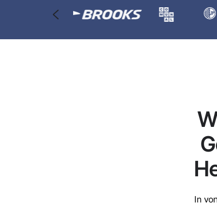
W
G
He
In vo