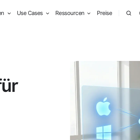
en
Use Cases
Ressourcen
Preise
für