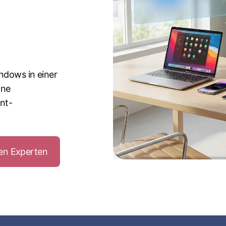
ndows in einer
hne
int-
ren Experten