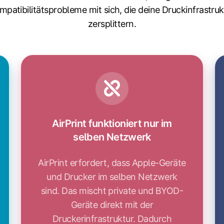
mpatibilitätsprobleme mit sich, die deine Druckinfrastruk
zersplittern.
AirPrint funktioniert nur im
selben Netzwerk
AirPrint erfordert, dass Apple-Geräte
und Drucker im selben Netzwerk
sind. Das mischt private und BYOD-
Geräte direkt mit der
Druckerinfrastruktur. Dadurch