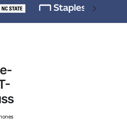
e-
T-
uss
Phones