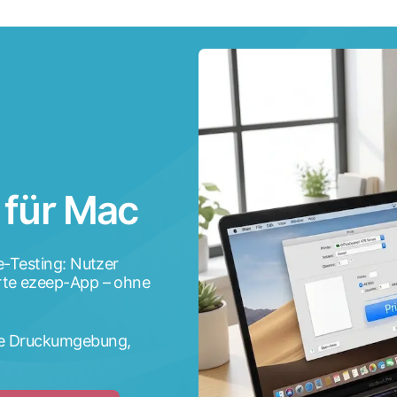
 für Mac
e-Testing: Nutzer
rte ezeep-App – ohne
be Druckumgebung,