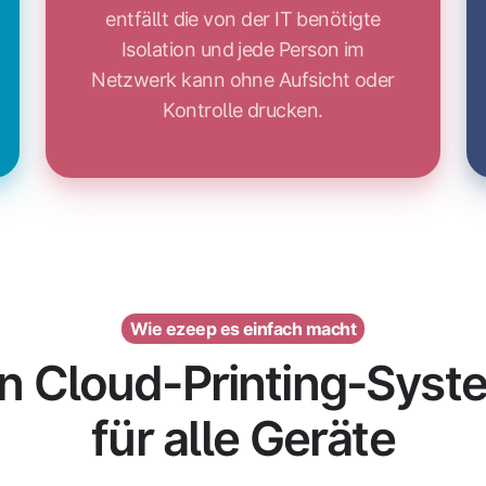
entfällt die von der IT benötigte
Isolation und jede Person im
Netzwerk kann ohne Aufsicht oder
Kontrolle drucken.
Wie ezeep es einfach macht
in Cloud-Printing-Syst
für alle Geräte