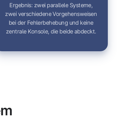
Ergebnis: zwei parallele Systeme,
zwei verschiedene Vorgehensweisen
bei der Fehlerbehebung und keine
zentrale Konsole, die beide abdeckt.
em