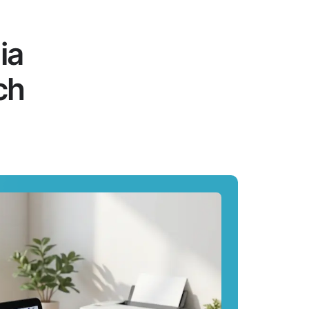
ia
ch