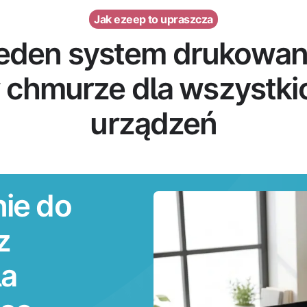
Jak ezeep to upraszcza
eden system drukowan
 chmurze dla wszystki
urządzeń
ie do
z
la