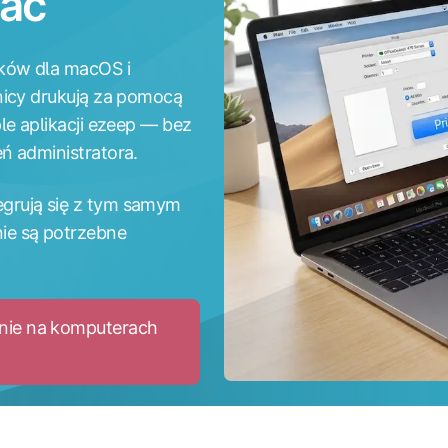
ac
ików dla macOS i
nicy drukują za pomocą
le aplikacji ezeep — bez
ń administratora.
grują się z tym samym
ie są potrzebne
anie na komputerach