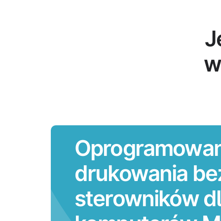
J
w
Oprogramowan
drukowania be
sterowników d