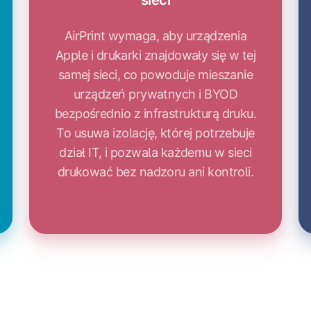
sieci
AirPrint wymaga, aby urządzenia
Apple i drukarki znajdowały się w tej
samej sieci, co powoduje mieszanie
urządzeń prywatnych i BYOD
bezpośrednio z infrastrukturą druku.
To usuwa izolację, której potrzebuje
dział IT, i pozwala każdemu w sieci
drukować bez nadzoru ani kontroli.