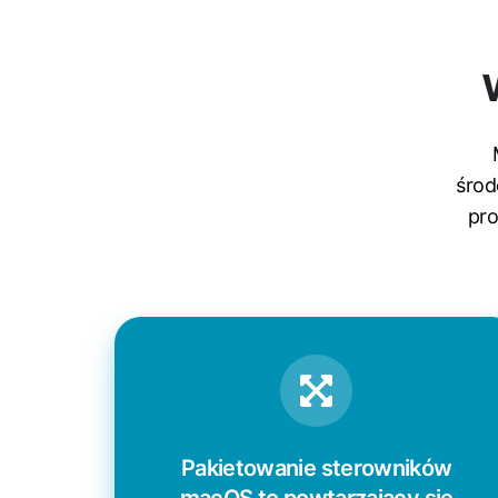
środ
pro
Pakietowanie sterowników