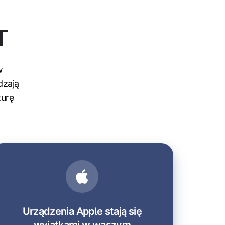
T
w
dzają
turę
Urządzenia Apple stają się