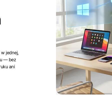
h
 w jednej,
ku — bez
uku ani