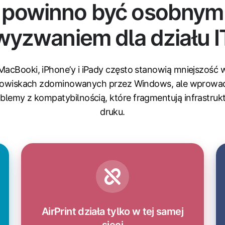
powinno być osobnym
wyzwaniem dla działu I
MacBooki, iPhone’y i iPady często stanowią mniejszość 
owiskach zdominowanych przez Windows, ale wprowa
blemy z kompatybilnością, które fragmentują infrastruk
druku.
AirPrint działa tylko w tej samej