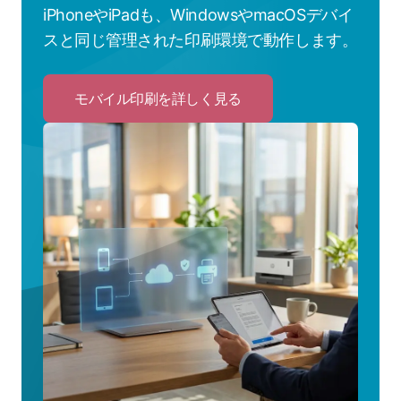
iPhoneやiPadも、WindowsやmacOSデバイ
スと同じ管理された印刷環境で動作します。
モバイル印刷を詳しく見る
Click
to
モ
バ
イ
ル
印
刷
を
詳
し
く
見
る