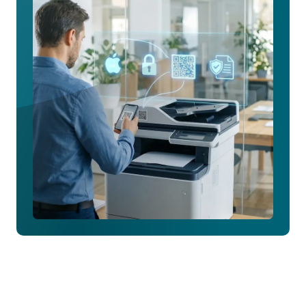
キ
ュ
ア
な
Pull
Printing
を
詳
し
く
見
る