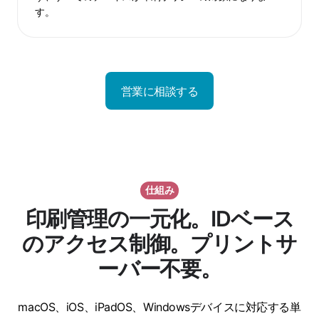
モ
す。
ー
ー
シ
ト
ョ
ワ
ン
ー
と
ク
営業に相談する
BYOD
環
境
仕組み
印刷管理の一元化。IDベース
のアクセス制御。プリントサ
ーバー不要。
macOS、iOS、iPadOS、Windowsデバイスに対応する単