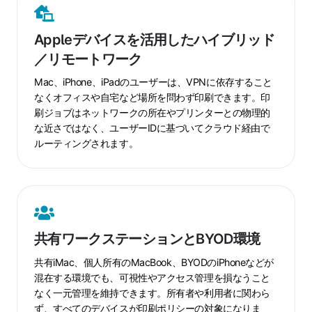
の
Apple
iPhone
デ
Appleデバイスを活用したハイブリッド
と
バ
／リモートワーク
iPad
イ
の
ス
Mac、iPhone、iPadのユーザーは、VPNに依存すること
運
を
なくオフィスや自宅など場所を問わず印刷できます。印
用
活
刷ジョブはネットワークの所在やプリンターとの物理的
用
な近さではなく、ユーザーIDに基づいてクラウド経由で
ルーティングされます。
し
た
ハ
イ
共
ブ
有
リ
共有ワークステーションとBYOD環境
ワ
ッ
ー
ド
共有iMac、個人所有のMacBook、BYODのiPhoneなどが
ク
混在する環境でも、可視性やアクセス管理を損なうこと
／
なく一元管理を維持できます。所有者や利用者に関わら
ス
リ
ず、すべてのデバイスが印刷ポリシーの対象になりま
テ