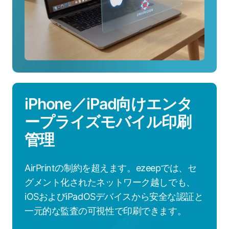
す
る
方
法
を
見
る
iPhone／iPad向けエンタ
ープライズモバイル印刷
管理
AirPrintの制約を超えます。ezeepでは、セ
グメント化されたネットワーク越しでも、
iOSおよびiPadOSデバイスから安全な認証と
一元的な監査の可視性で印刷できます。