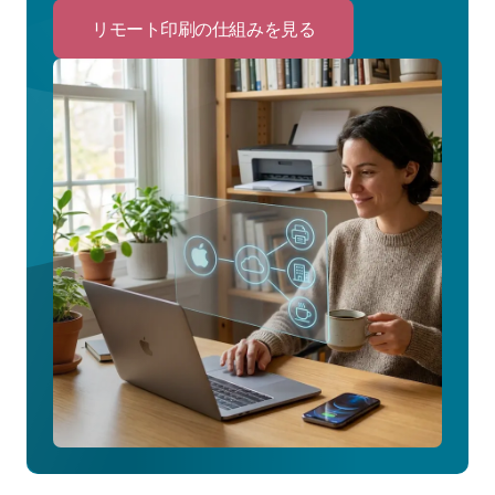
リモート印刷の仕組みを見る
Click
to
リ
モ
ー
ト
印
刷
の
仕
組
み
を
見
る