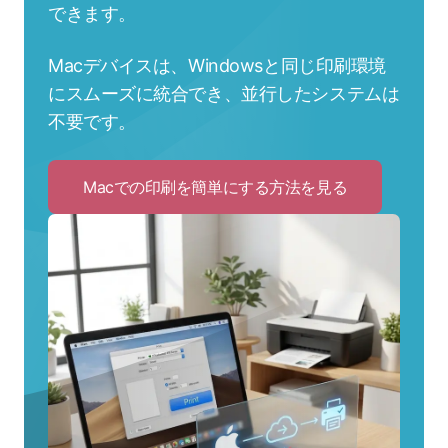
できます。
Macデバイスは、Windowsと同じ印刷環境
にスムーズに統合でき、並行したシステムは
不要です。
Macでの印刷を簡単にする方法を見る
Click
to
Mac
で
の
印
刷
を
簡
単
に