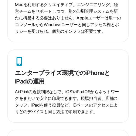
組
Macを利用するクリエイティブ、エンジニアリング、経
織
営チームをサポートしつつ、別の印刷管理システムを新
に
たに構築する必要はありません。Appleユーザーは単一の
お
コンソールからWindowsユーザーと同じアクセス権とポ
リシーを受けられ、個別のインフラは不要です。
け
る
Mac
フ
エ
ァ
ン
ー
エンタープライズ環境でのiPhoneと
タ
ス
iPadの運用
ー
ト
プ
の
AirPrintの近接制限なしで、iOSやiPadOSからネットワー
ラ
チ
クをまたいで安全に印刷できます。現場担当者、店舗ス
イ
ー
タッフ、iPadを使う役員など、IDベースのアクセスによ
ズ
りどのデバイスも同じ方法で印刷できます。
ム
環
境
で