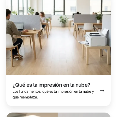
es
la
impresión
en
la
nube?
¿Qué es la impresión en la nube?
Los fundamentos: qué es la impresión en la nube y
qué reemplaza.
Seguridad