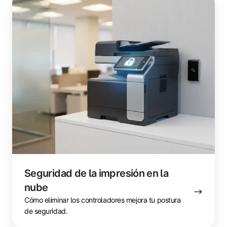
de
la
impresión
en
la
nube
Seguridad de la impresión en la
nube
Cómo eliminar los controladores mejora tu postura
de seguridad.