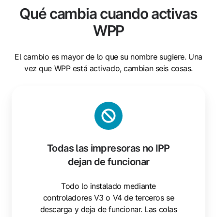
Qué cambia cuando activas
WPP
El cambio es mayor de lo que su nombre sugiere. Una
vez que WPP está activado, cambian seis cosas.
Todas
las
impresoras
no
IPP
Todas las impresoras no IPP
dejan
dejan de funcionar
de
funcionar
Todo lo instalado mediante
controladores V3 o V4 de terceros se
descarga y deja de funcionar. Las colas