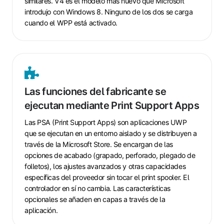
terceros
similares. V4 es el modelo más nuevo que Microsoft
están
introdujo con Windows 8. Ninguno de los dos se carga
cuando el WPP está activado.
bloqueados
Las
funciones
Las funciones del fabricante se
del
ejecutan mediante Print Support Apps
fabricante
se
Las PSA (Print Support Apps) son aplicaciones UWP
ejecutan
que se ejecutan en un entorno aislado y se distribuyen a
mediante
través de la Microsoft Store. Se encargan de las
Print
opciones de acabado (grapado, perforado, plegado de
folletos), los ajustes avanzados y otras capacidades
Support
específicas del proveedor sin tocar el print spooler. El
Apps
controlador en sí no cambia. Las características
opcionales se añaden en capas a través de la
aplicación.