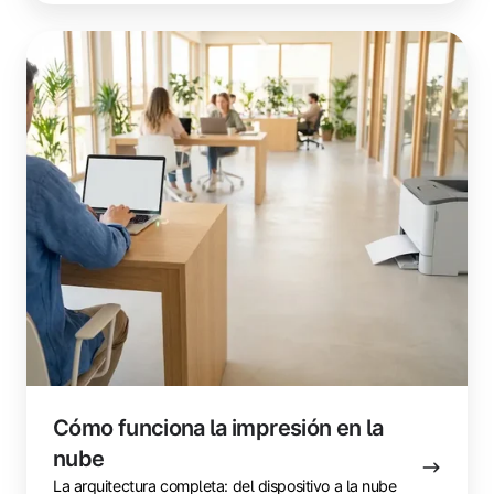
Cómo
funciona
la
impresión
en
la
nube
Cómo funciona la impresión en la
nube
La arquitectura completa: del dispositivo a la nube