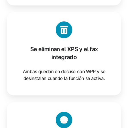
Se
eliminan
el
XPS
y
Se eliminan el XPS y el fax
el
integrado
fax
integrado
Ambas quedan en desuso con WPP y se
desinstalan cuando la función se activa.