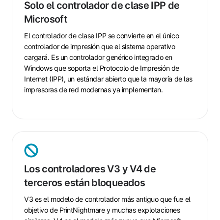
Solo el controlador de clase IPP de
controlador
Microsoft
de
clase
El controlador de clase IPP se convierte en el único
IPP
controlador de impresión que el sistema operativo
de
cargará. Es un controlador genérico integrado en
Microsoft
Windows que soporta el Protocolo de Impresión de
Internet (IPP), un estándar abierto que la mayoría de las
impresoras de red modernas ya implementan.
Los
controladores
Los controladores V3 y V4 de
V3
terceros están bloqueados
y
V4
V3 es el modelo de controlador más antiguo que fue el
de
objetivo de PrintNightmare y muchas explotaciones