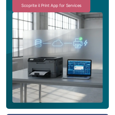
Scoprite il Print App for Services
Click
to
Scoprite
il
Print
App
for
Services