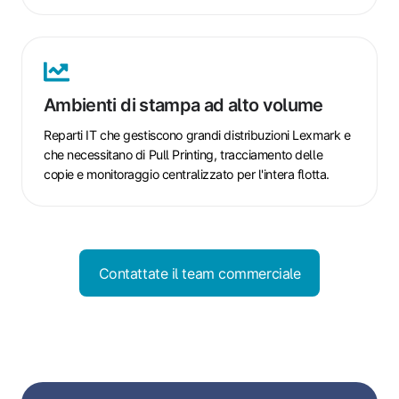
Ambienti
di
stampa
Ambienti di stampa ad alto volume
ad
alto
Reparti IT che gestiscono grandi distribuzioni Lexmark e
volume
che necessitano di Pull Printing, tracciamento delle
copie e monitoraggio centralizzato per l'intera flotta.
Contattate il team commerciale