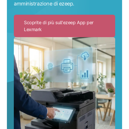
amministrazione di ezeep.
Scoprite di più sull'ezeep App per
Lexmark
Click
to
Scoprite
di
più
sull'ezeep
App
per
Lexmark