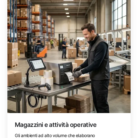
e
attività
operative
Magazzini e attività operative
Gli ambienti ad alto volume che elaborano