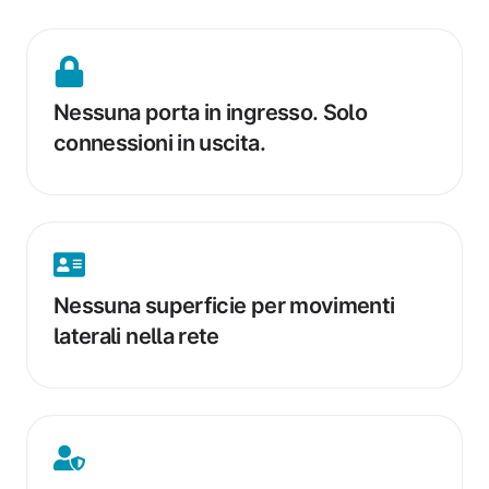
Nessuna
porta
Nessuna porta in ingresso. Solo
in
connessioni in uscita.
ingresso.
Solo
connessioni
in
uscita.
Nessuna
superficie
Nessuna superficie per movimenti
per
laterali nella rete
movimenti
laterali
nella
rete
Privilegi
elevati