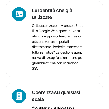
Le
Le identità che già
identità
utilizzate
che
Collegate ezeep a Microsoft Entra
già
ID o Google Workspace e i vostri
utilizzate
utenti, gruppi e criteri di accesso
esistenti verranno portati
direttamente. Preferite mantenere
tutto semplice? La gestione utenti
nativa di ezeep funziona bene per
gli ambienti che non richiedono
SSO.
Coerenza
Coerenza su qualsiasi
su
scala
qualsiasi
Aggiungere una nuova sede