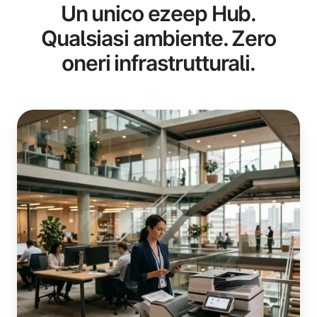
Un unico ezeep Hub.
Qualsiasi ambiente. Zero
oneri infrastrutturali.
Uffici
aziendali
e
team
distribuiti