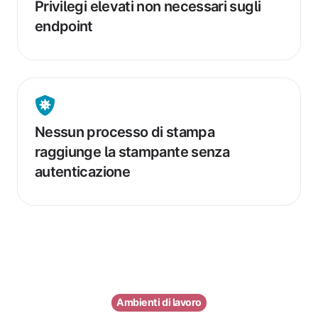
Privilegi elevati non necessari sugli
non
endpoint
necessari
sugli
endpoint
Nessun
processo
Nessun processo di stampa
di
raggiunge la stampante senza
stampa
autenticazione
raggiunge
la
stampante
senza
autenticazione
Ambienti di lavoro