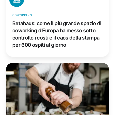
ha
messo
sotto
COWORKING
controllo
Betahaus: come il più grande spazio di
i
coworking d'Europa ha messo sotto
costi
controllo i costi e il caos della stampa
e
il
per 600 ospiti al giorno
caos
della
stampa
Blue
per
Carrot
600
Catering:
ospiti
stampa
al
automatica
giorno
di
e-
mail