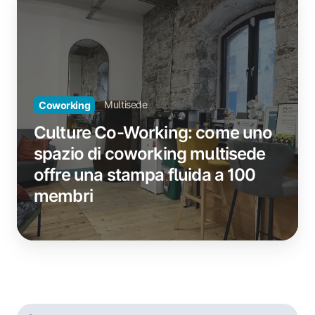
Co-
Desktop
Working:
come
uno
spazio
di
Multisede
Coworking
coworking
multisede
Culture Co-Working: come uno
offre
spazio di coworking multisede
una
offre una stampa fluida a 100
stampa
fluida
membri
a
100
membri