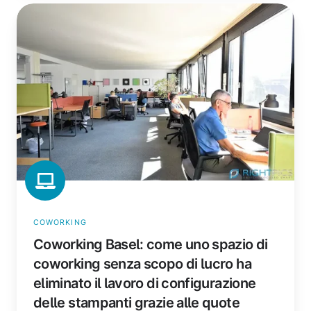
Coworking
Basel:
come
uno
spazio
di
coworking
senza
scopo
di
lucro
ha
eliminato
COWORKING
il
Coworking Basel: come uno spazio di
lavoro
di
coworking senza scopo di lucro ha
configurazione
eliminato il lavoro di configurazione
delle
delle stampanti grazie alle quote