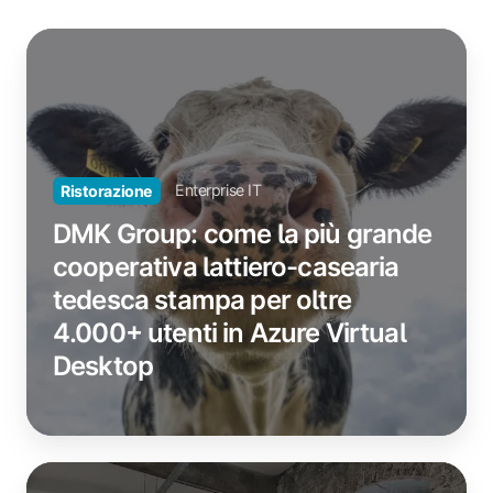
DMK
Group:
come
la
più
grande
Enterprise IT
Ristorazione
cooperativa
lattiero-
DMK Group: come la più grande
casearia
cooperativa lattiero-casearia
tedesca
tedesca stampa per oltre
stampa
4.000+ utenti in Azure Virtual
per
oltre
Desktop
4.000+
utenti
in
Azure
Culture
Virtual