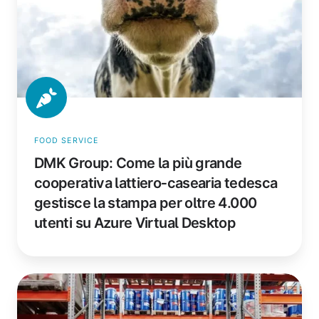
lattiero‑casearia
tedesca
gestisce
la
stampa
per
oltre
4.000
FOOD SERVICE
utenti
DMK Group: Come la più grande
su
cooperativa lattiero‑casearia tedesca
Azure
Virtual
gestisce la stampa per oltre 4.000
Desktop
utenti su Azure Virtual Desktop
Marketing
e-
commerce: