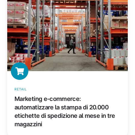
automatizzare
la
stampa
di
20.000
etichette
di
spedizione
al
mese
in
tre
RETAIL
magazzini
Marketing e-commerce:
automatizzare la stampa di 20.000
etichette di spedizione al mese in tre
magazzini