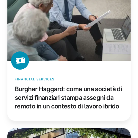
società
di
servizi
finanziari
stampa
assegni
da
remoto
in
un
contesto
FINANCIAL SERVICES
di
Burgher Haggard: come una società di
lavoro
servizi finanziari stampa assegni da
ibrido
remoto in un contesto di lavoro ibrido
collective_100: