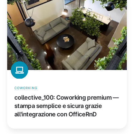
Coworking
premium
—
stampa
semplice
e
sicura
grazie
all'integrazione
con
OfficeRnD
COWORKING
collective_100: Coworking premium —
stampa semplice e sicura grazie
all'integrazione con OfficeRnD