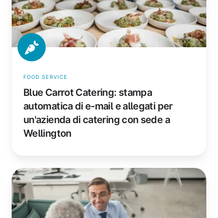
e
allegati
per
un'azienda
di
catering
con
FOOD SERVICE
sede
Blue Carrot Catering: stampa
a
automatica di e-mail e allegati per
Wellington
un'azienda di catering con sede a
Wellington
Burgher
Haggard:
come
una