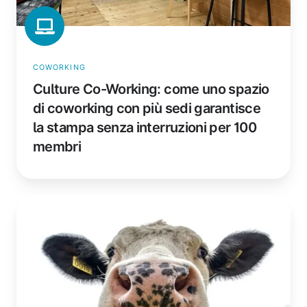
garantisce
la
stampa
senza
COWORKING
interruzioni
Culture Co-Working: come uno spazio
per
di coworking con più sedi garantisce
100
membri
la stampa senza interruzioni per 100
membri
DMK
Group:
Come
la
più
grande
cooperativa