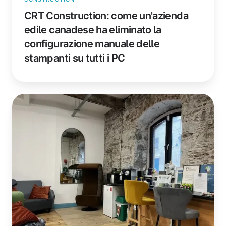
i
CRT Construction: come un'azienda
PC
edile canadese ha eliminato la
configurazione manuale delle
stampanti su tutti i PC
Culture
Co-
Working:
come
uno
spazio
di
coworking
con
più
sedi