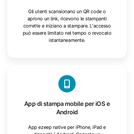
Gli utenti scansionano un QR code o
aprono un link, ricevono le stampanti
corrette e iniziano a stampare. L'accesso
può essere limitato nel tempo o revocato
istantaneamente.
App
di
stampa
mobile
per
App di stampa mobile per iOS e
iOS
Android
e
Android
App ezeep native per iPhone, iPad e