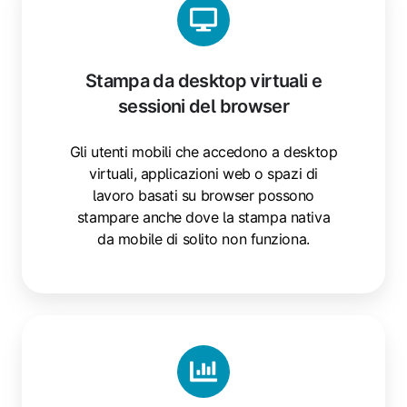
desktop
virtuali
e
Stampa da desktop virtuali e
sessioni
sessioni del browser
del
browser
Gli utenti mobili che accedono a desktop
virtuali, applicazioni web o spazi di
lavoro basati su browser possono
stampare anche dove la stampa nativa
da mobile di solito non funziona.
Criteri
di
stampa
e