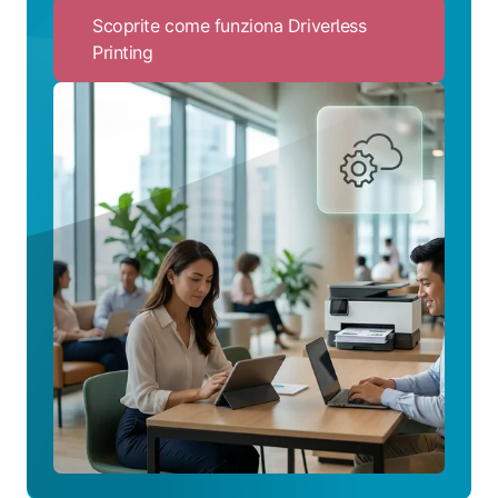
Scoprite come funziona Driverless
Printing
Click
to
Scoprite
come
funziona
Driverless
Printing