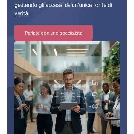
gestendo gli accessi da un'unica fonte di
verità.
Parlate con uno specialista
Click
to
Parlate
con
uno
specialista