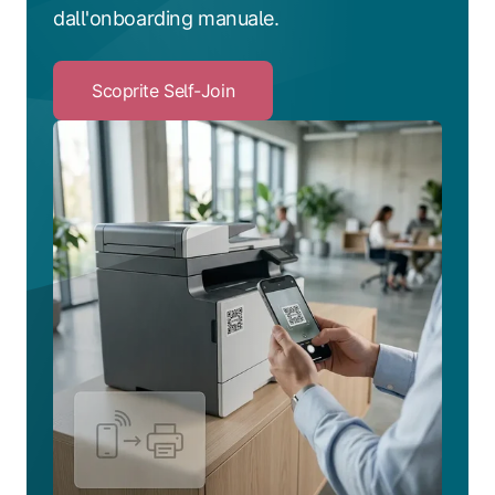
dall'onboarding manuale.
Scoprite Self-Join
Click
to
Scoprite
Self-
Join