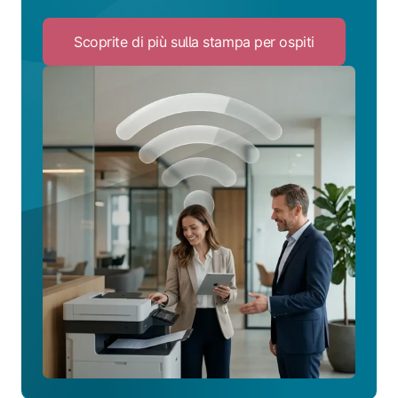
Scoprite di più sulla stampa per ospiti
Click
to
Scoprite
di
più
sulla
stampa
per
ospiti