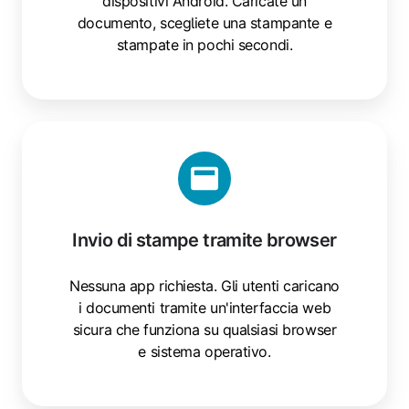
dispositivi Android. Caricate un
documento, scegliete una stampante e
stampate in pochi secondi.
Invio
di
stampe
tramite
browser
Invio di stampe tramite browser
Nessuna app richiesta. Gli utenti caricano
i documenti tramite un'interfaccia web
sicura che funziona su qualsiasi browser
e sistema operativo.