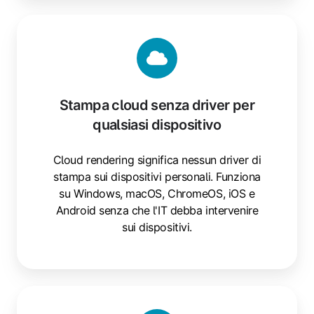
Stampa
cloud
senza
driver
per
Stampa cloud senza driver per
qualsiasi
qualsiasi dispositivo
dispositivo
Cloud rendering significa nessun driver di
stampa sui dispositivi personali. Funziona
su Windows, macOS, ChromeOS, iOS e
Android senza che l'IT debba intervenire
sui dispositivi.
Stampa
da