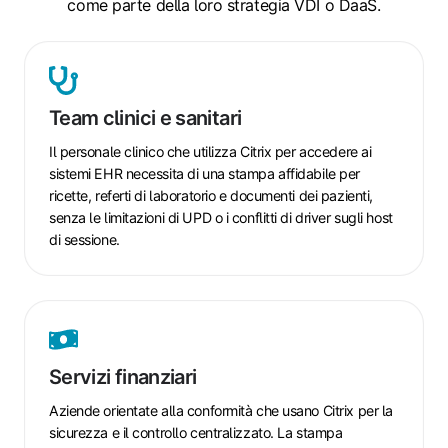
come parte della loro strategia VDI o DaaS.
Team
clinici
e
Team clinici e sanitari
sanitari
Il personale clinico che utilizza Citrix per accedere ai
sistemi EHR necessita di una stampa affidabile per
ricette, referti di laboratorio e documenti dei pazienti,
senza le limitazioni di UPD o i conflitti di driver sugli host
di sessione.
Servizi
finanziari
Servizi finanziari
Aziende orientate alla conformità che usano Citrix per la
sicurezza e il controllo centralizzato. La stampa