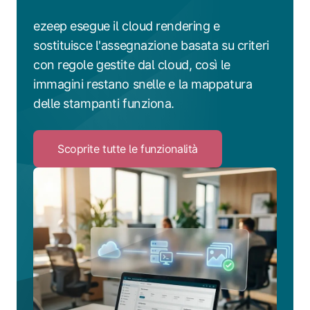
ezeep esegue il cloud rendering e
sostituisce l'assegnazione basata su criteri
con regole gestite dal cloud, così le
immagini restano snelle e la mappatura
delle stampanti funziona.
Scoprite tutte le funzionalità
Click
to
Scoprite
tutte
le
funzionalità