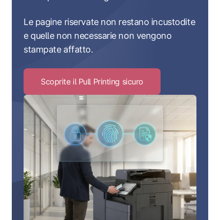
Le pagine riservate non restano incustodite
e quelle non necessarie non vengono
stampate affatto.
Scoprite il Pull Printing sicuro
Click
to
Scoprite
il
Pull
Printing
sicuro