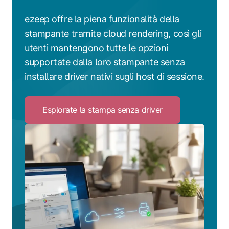
ezeep offre la piena funzionalità della
stampante tramite cloud rendering, così gli
utenti mantengono tutte le opzioni
supportate dalla loro stampante senza
installare driver nativi sugli host di sessione.
Esplorate la stampa senza driver
Click
to
Esplorate
la
stampa
senza
driver