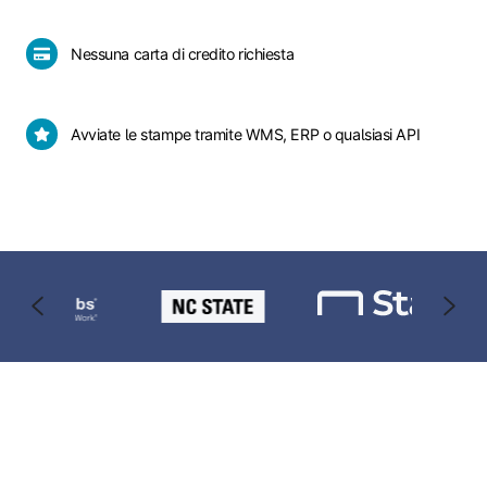
Zebra,
Brother
Nessuna
e
Nessuna carta di credito richiesta
carta
altre
di
stampanti
credito
per
Avviate
Avviate le stampe tramite WMS, ERP o qualsiasi API
richiesta
etichette
le
stampe
tramite
WMS,
ERP
o
qualsiasi
API