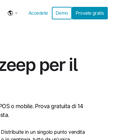
Accedete
Demo
Provate gratis
zeep per il
p POS o mobile. Prova gratuita di 14
sta.
ibuite
Distribuite in un singolo punto vendita
o in centinaia, tutto da un'unica