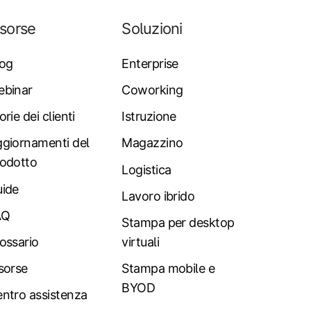
isorse
Soluzioni
log
Enterprise
ebinar
Coworking
orie dei clienti
Istruzione
giornamenti del
Magazzino
odotto
Logistica
ide
Lavoro ibrido
AQ
Stampa per desktop
ossario
virtuali
sorse
Stampa mobile e
BYOD
ntro assistenza