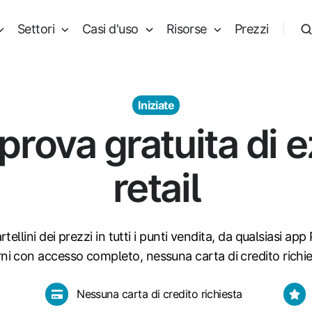
Settori
Casi d'uso
Risorse
Prezzi
Iniziate
a prova gratuita di e
retail
tellini dei prezzi in tutti i punti vendita, da qualsiasi ap
rni con accesso completo, nessuna carta di credito richie
Nessuna
Distr
p
Nessuna carta di credito richiesta
carta
in