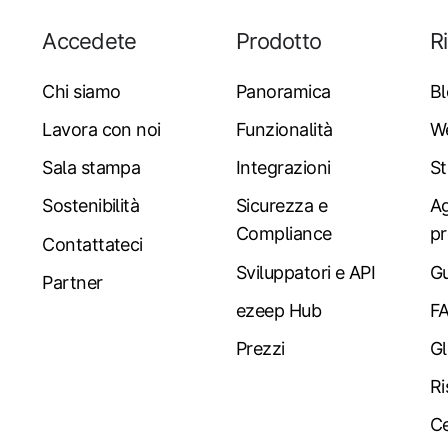
Accedete
Prodotto
R
Chi siamo
Panoramica
B
Lavora con noi
Funzionalità
W
Sala stampa
Integrazioni
St
Sostenibilità
Sicurezza e
Ag
Compliance
pr
Contattateci
Sviluppatori e API
Gu
Partner
ezeep Hub
F
Prezzi
Gl
Ri
Ce