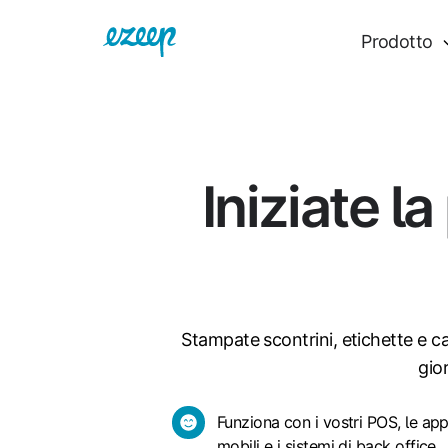
Prodotto
Iniziate l
Stampate scontrini, etichette e car
gio
Funziona
Funziona con i vostri POS, le ap
mobili e i sistemi di back office
con