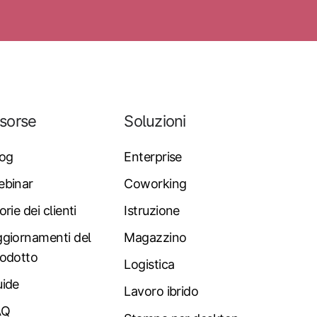
isorse
Soluzioni
log
Enterprise
ebinar
Coworking
orie dei clienti
Istruzione
giornamenti del
Magazzino
odotto
Logistica
ide
Lavoro ibrido
AQ