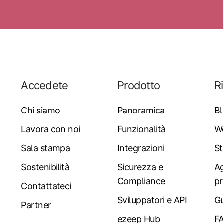
Accedete
Prodotto
R
Chi siamo
Panoramica
B
Lavora con noi
Funzionalità
W
Sala stampa
Integrazioni
St
Sostenibilità
Sicurezza e
Ag
Compliance
pr
Contattateci
Sviluppatori e API
Gu
Partner
ezeep Hub
F