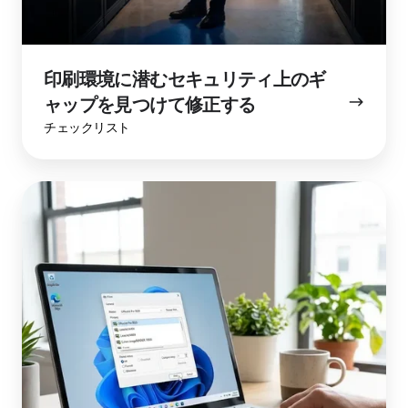
ギ
ャ
ッ
印刷環境に潜むセキュリティ上のギ
プ
ャップを見つけて修正する
を
見
チェックリスト
つ
け
最
て
新
修
の
正
ezeep
す
Print
る
App
for
Windows：
WPP
モ