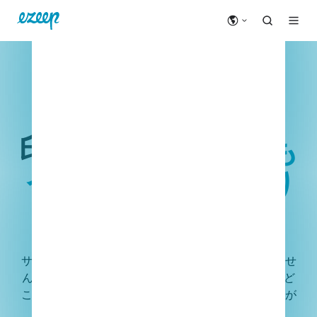
10万人以上のユーザーに利用されています
印刷については、
も
う考える必要はあり
ません
サーバー不要。ドライバー不要。面倒な対応もありませ
ん。ezeepのクラウド印刷プラットフォームにより、ど
こで働いていてもチームが印刷でき、プリンター対応が
フルタイムの仕事になることはありません。