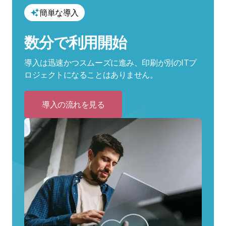
簡単な導入
数分で利用開始
導入は迅速かつスムーズに進み、印刷が別のITプ
ロジェクトになることはありません。
導入の流れを見る
Click
to
導
入
の
流
れ
を
見
る