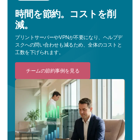
時間を節約。コストを削
減。
プリントサーバーやVPNが不要になり、ヘルプデ
スクへの問い合わせも減るため、全体のコストと
工数を下げられます。
チームの節約事例を見る
Click
to
チ
ー
ム
の
節
約
事
例