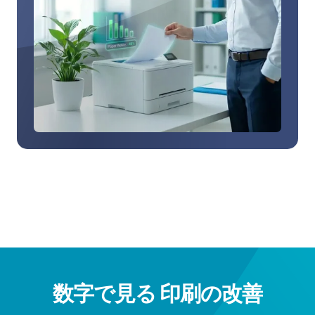
ビ
リ
テ
ィ
へ
の
貢
献
を
見
る
数字で見る
印刷の改善