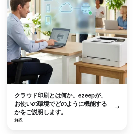
刷
と
は
何
か。
ezeep
が、
お
使
い
の
環
境
クラウド印刷とは何か。ezeepが、
で
お使いの環境でどのように機能する
ど
の
かをご説明します。
よ
解説
う
に