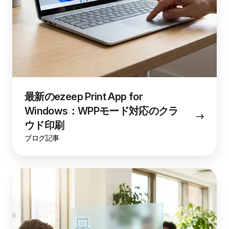
ー
ド
対
応
の
ク
ラ
ウ
最新のezeep Print App for
ド
Windows：WPPモード対応のクラ
印
刷
ウド印刷
ブログ記事
ク
ラ
ウ
ド
印