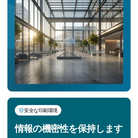
チ
ー
ム
に
相
談
す
る
安全な印刷環境
情報の機密性を保持します