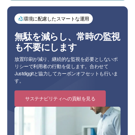
を
見
る
環境に配慮したスマートな運用
無駄を減らし、常時の監視
も不要にします
放置印刷が減り、継続的な監視を必要としないポ
リシーで利用者の行動を促します。合わせて
Justdiggitと協力してカーボンオフセットも行いま
す。
サステナビリティへの貢献を見る
Click
to
サ
ス
テ
ナ