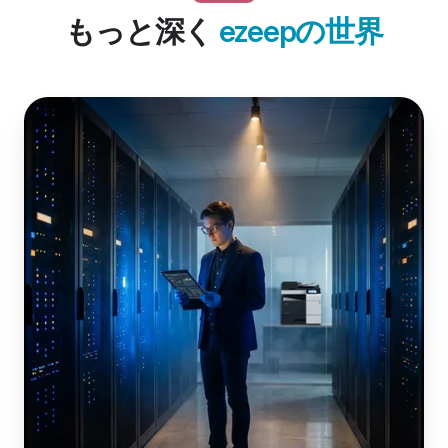
もっと深く
ezeepの世界
印
刷
環
境
に
潜
む
セ
キ
ュ
リ
テ
ィ
上
の