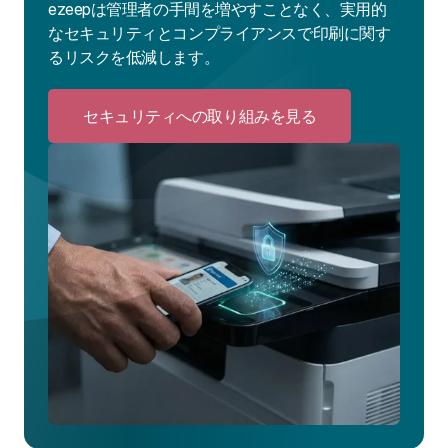
ezeepは管理者の手間を増やすことなく、実用的
なセキュリティとコンプライアンスで印刷に関す
るリスクを低減します。
セキュリティへの取り組みを見る
Click
to
セ
キ
ュ
リ
テ
ィ
へ
の
取
り
組
み