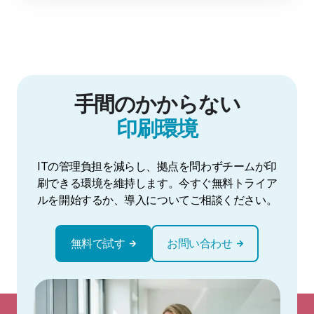
機
能
す
る
か
手間のかからない
を
ご
印刷環境
説
明
し
ITの管理負担を減らし、拠点を問わずチームが印
ま
刷できる環境を維持します。今すぐ無料トライア
す。
ルを開始するか、導入についてご相談ください。
無料で試す
お問い合わせ