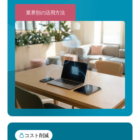
業界別の活用方法
Click
to
業
界
別
の
活
用
方
法
コスト削減