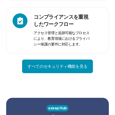
査
サ
ポ
コ
コンプライアンスを重視
ー
ン
したワークフロー
ト
プ
アクセス管理と追跡可能なプロセス
ラ
により、教育現場におけるプライバ
イ
シー保護の要件に対応します。
ア
ン
ス
を
すべてのセキュリティ機能を見る
重
視
し
た
ワ
ー
ezeep Hub
ク
フ