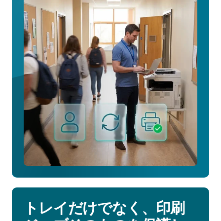
プ
リ
ン
タ
ー
の
割
り
当
て
に
つ
い
て
詳
し
く
トレイだけでなく、印刷
見
る