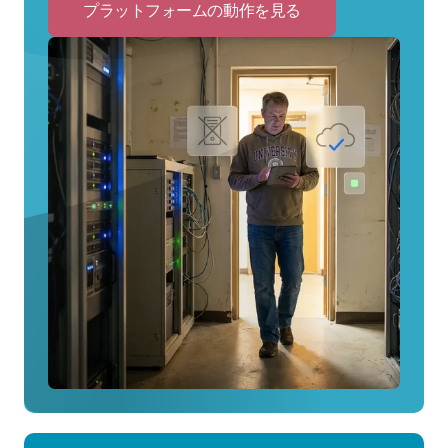
プラットフォームの動作を見る
Click
to
プ
ラ
ッ
ト
フ
ォ
ー
ム
の
動
作
を
見
る