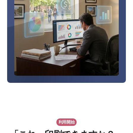
の
コ
ス
ト
削
減
事
例
を
見
る
利用開始