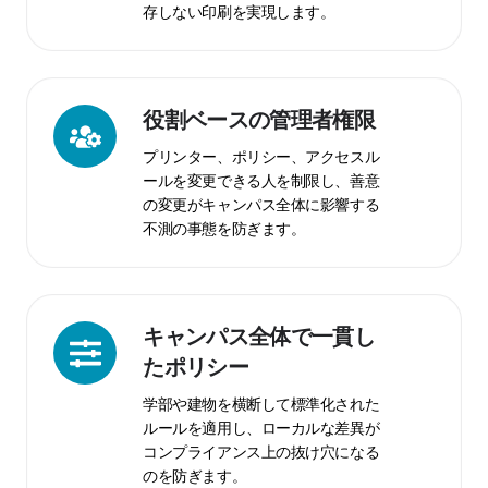
存しない印刷を実現します。
応
し
た
ア
役
役割ベースの管理者権限
ク
割
セ
プリンター、ポリシー、アクセスル
ベ
ールを変更できる人を制限し、善意
ス
ー
の変更がキャンパス全体に影響する
ス
不測の事態を防ぎます。
の
管
理
者
キ
キャンパス全体で一貫し
権
ャ
たポリシー
限
ン
学部や建物を横断して標準化された
パ
ルールを適用し、ローカルな差異が
ス
コンプライアンス上の抜け穴になる
全
のを防ぎます。