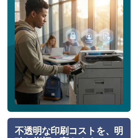
セ
キ
ュ
ア
な
Pull
Printing
に
つ
い
て
詳
し
く
見
る
不透明な印刷コストを、明