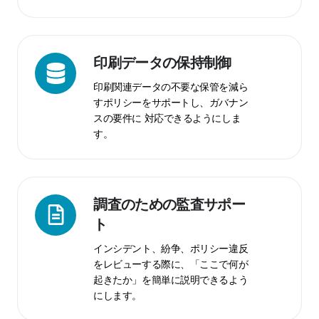
体
で
一
貫
印
印刷データの保持制御
し
刷
印刷関連データの不要な保管を減ら
た
デ
すポリシーをサポートし、ガバナン
ポ
ー
スの要件に 対応できるようにしま
リ
タ
す。
シ
の
ー
保
持
制
調
調査のための監査サポー
御
査
ト
の
インシデント、紛争、ポリシー違反
た
をレビューする際に、「ここで何が
め
起きたか」を簡単に説明できるよう
の
にします。
監