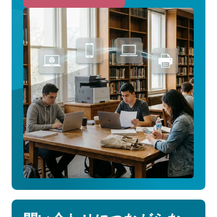
to
す
べ
て
の
機
能
を
見
る