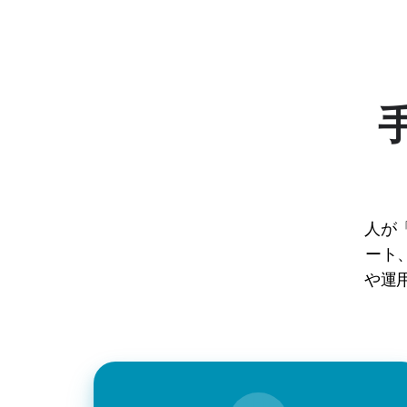
人が
ート
や運