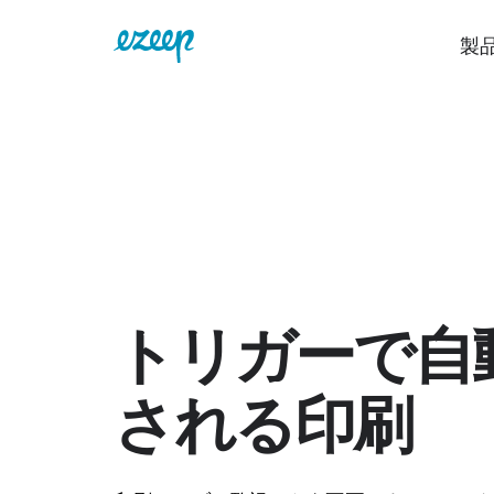
製
トリガーで自
される印刷