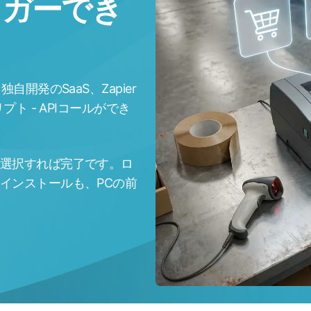
リガーでき
開発のSaaS、Zapier
プト - APIコールができ
選択すれば完了です。ロ
インストールも、PCの前