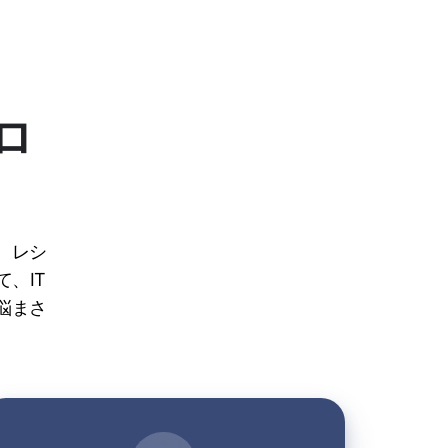
ロ
、レシ
、IT
悩まさ