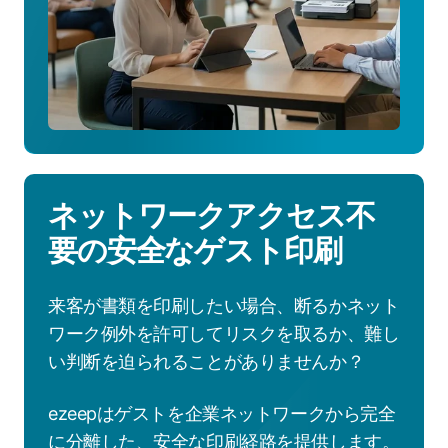
の
仕
組
み
を
見
る
ネットワークアクセス不
要の安全なゲスト印刷
来客が書類を印刷したい場合、断るかネット
ワーク例外を許可してリスクを取るか、難し
い判断を迫られることがありませんか？
ezeepはゲストを企業ネットワークから完全
に分離した、安全な印刷経路を提供します。