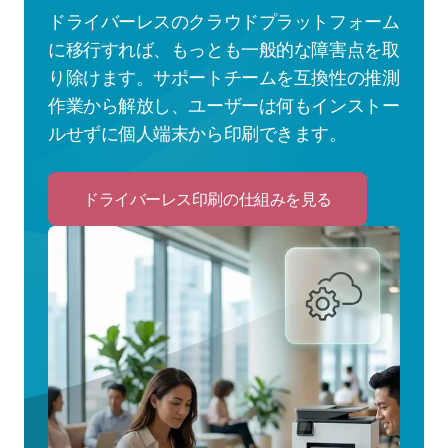
ドライバーレスのクラウドプラットフォーム
に移行すれば、もっとも一般的な障害点を取
り除けます。サポートチームを互換性の推測
作業から解放し、ユーザーは何もインストー
ルせずに個人端末から印刷できます。
ドライバーレス印刷の仕組みを見る
Click
to
ド
ラ
イ
バ
ー
レ
ス
印
刷