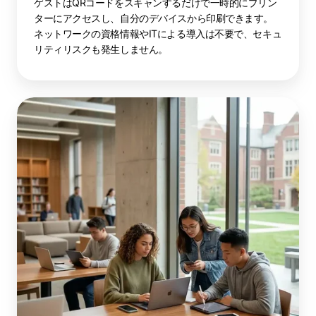
ゲストはQRコードをスキャンするだけで一時的にプリン
ターにアクセスし、自分のデバイスから印刷できます。
ネットワークの資格情報やITによる導入は不要で、セキュ
リティリスクも発生しません。
学
生・
キ
ャ
ン
パ
ス