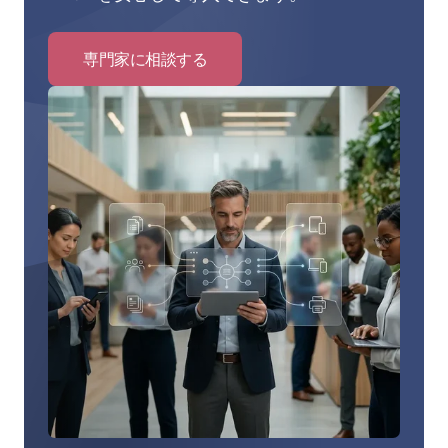
専門家に相談する
Click
to
専
門
家
に
相
談
す
る