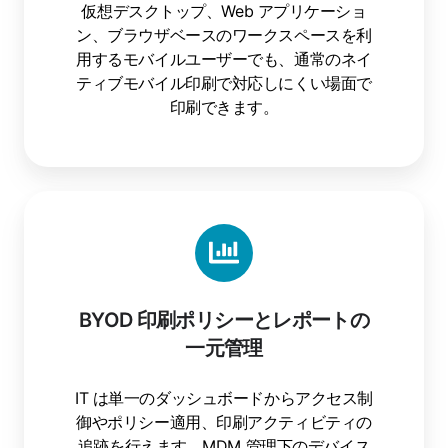
と
仮想デスクトップ、Web アプリケーショ
ブ
ン、ブラウザベースのワークスペースを利
ラ
用するモバイルユーザーでも、通常のネイ
ウ
ティブモバイル印刷で対応しにくい場面で
ザ
印刷できます。
セ
ッ
シ
ョ
BYOD
ン
印
か
刷
ら
ポ
の
リ
BYOD 印刷ポリシーとレポートの
印
シ
刷
一元管理
ー
と
レ
IT は単一のダッシュボードからアクセス制
ポ
御やポリシー適用、印刷アクティビティの
ー
追跡を行えます。MDM 管理下のデバイス