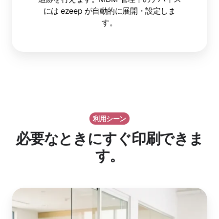
ト
には ezeep が自動的に展開・設定しま
の
す。
一
元
管
理
利用シーン
必要なときにすぐ印刷できま
す。
来
訪
者・