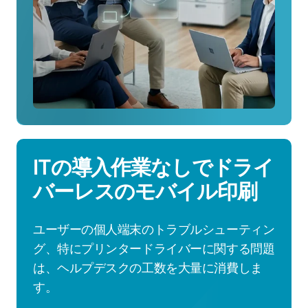
の
仕
組
み
を
見
る
ITの導入作業なしでドライ
バーレスのモバイル印刷
ユーザーの個人端末のトラブルシューティン
グ、特にプリンタードライバーに関する問題
は、ヘルプデスクの工数を大量に消費しま
す。