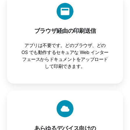
ラ
ウ
ザ
経
ブラウザ経由の印刷送信
由
の
アプリは不要です。どのブラウザ、どの
印
OS でも動作するセキュアな Web インター
刷
フェースからドキュメントをアップロード
送
して印刷できます。
信
あ
ら
ゆ
る
デ
あらゆるデバイス向けの
バ