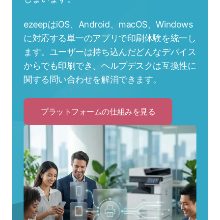
ezeepはiOS、Android、macOS、Windows
に対応する単一のアプリで印刷体験を統一し
ます。ユーザーは持ち込んだどんなデバイス
からでも印刷でき、ヘルプデスクは互換性に
関する問い合わせを解消できます。
プラットフォームの仕組みを見る
Click
to
プ
ラ
ッ
ト
フ
ォ
ー
ム