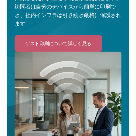
訪問者は自分のデバイスから簡単に印刷で
き、社内インフラは引き続き厳格に保護され
ます。
ゲスト印刷について詳しく見る
Click
to
ゲ
ス
ト
印
刷
に
つ
い
て
詳
し