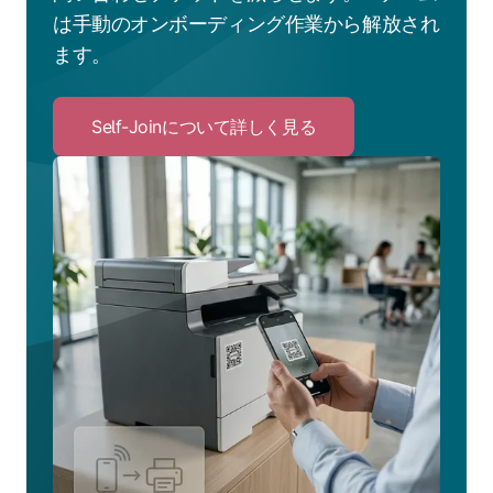
は手動のオンボーディング作業から解放され
ます。
Self-Joinについて詳しく見る
Click
to
Self-
Join
に
つ
い
て
詳
し
く
見
る