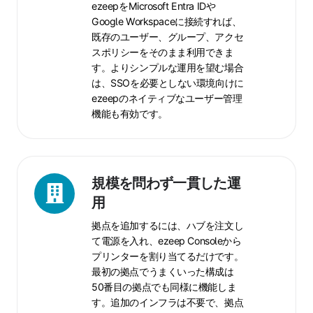
ezeepをMicrosoft Entra IDや
使
Google Workspaceに接続すれば、
い
既存のユーザー、グループ、アクセ
の
スポリシーをそのまま利用できま
ID
す。よりシンプルな運用を望む場合
を
は、SSOを必要としない環境向けに
そ
ezeepのネイティブなユーザー管理
の
機能も有効です。
ま
ま
利
用
規
規模を問わず一貫した運
で
模
用
き
を
拠点を追加するには、ハブを注文し
ま
問
て電源を入れ、ezeep Consoleから
す
わ
プリンターを割り当てるだけです。
ず
最初の拠点でうまくいった構成は
一
50番目の拠点でも同様に機能しま
貫
す。追加のインフラは不要で、拠点