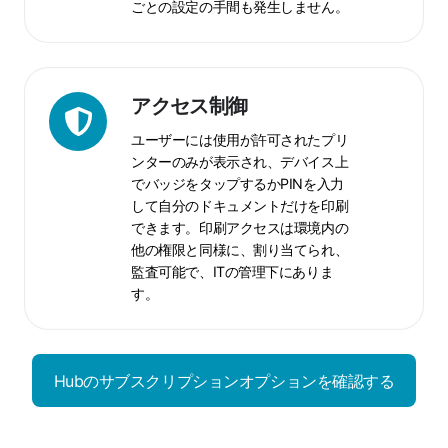
し
ごとの設定の手間も発生しません。
た
運
用
ア
アクセス制御
ク
ユーザーには使用が許可されたプリ
セ
ンターのみが表示され、デバイス上
ス
でバッジをタップするかPINを入力
制
して自分のドキュメントだけを印刷
御
できます。印刷アクセスは環境内の
他の権限と同様に、割り当てられ、
監査可能で、ITの管理下にありま
す。
Hubのサブスクリプションオプションを確認する