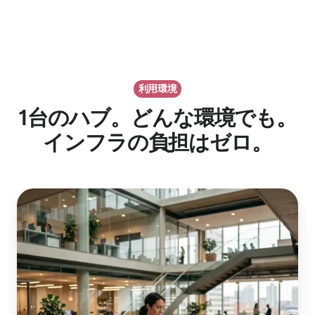
展
限
印
開）
は
刷
の
不
ジ
足
要
ョ
が
で
ブ
か
利用環境
す
は
り
1台のハブ。どんな環境でも。
プ
を
リ
インフラの負担はゼロ。
与
ン
え
タ
ま
ー
せ
企
に
ん。
業
到
オ
達
フ
し
ィ
ま
ス
せ
と
ん
分