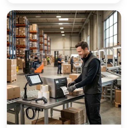
倉
庫・
現
場
運
用