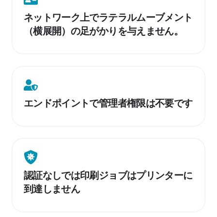
ト
ッ
ネットワーク上でラテラルムーブメント
不
ト
要。
（横展開）の足がかりを与えません。
ワ
ア
ー
ウ
ク
ト
上
バ
で
エ
ウ
ラ
ン
ン
エンドポイントで管理者権限は不要です
テ
ド
ド
ラ
ポ
接
ル
イ
続
ム
ン
の
ー
ト
認
み。
ブ
で
証
メ
認証なしでは印刷ジョブはプリンターに
管
な
ン
到達しません
理
し
ト
者
で
（横
権
は