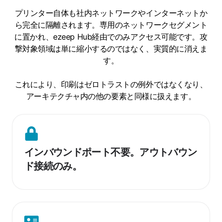
プリンター自体も社内ネットワークやインターネットか
ら完全に隔離されます。専用のネットワークセグメント
に置かれ、ezeep Hub経由でのみアクセス可能です。攻
撃対象領域は単に縮小するのではなく、実質的に消えま
す。
これにより、印刷はゼロトラストの例外ではなくなり、
アーキテクチャ内の他の要素と同様に扱えます。
イ
ン
インバウンドポート不要。アウトバウン
バ
ド接続のみ。
ウ
ン
ド
ポ
ー
ネ