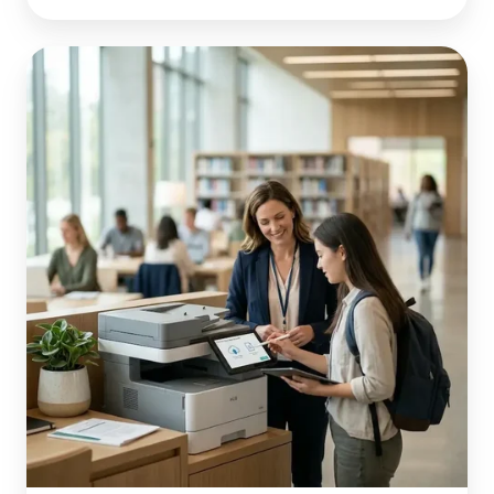
公
共
サ
ー
ビ
ス
と
教
育
機
関